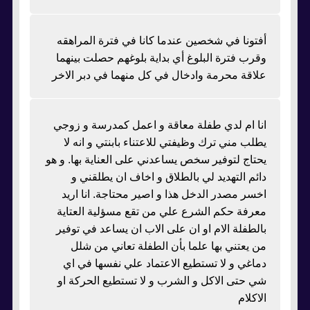
أفتونا في شخصين عندما كانا في فترة المراهقه
وقرب فترة البلوغ أي بداية بلوغهم حصلت بينهما
علاقة محرمة وادخال في كل منهما في دبر الاخر
انا ام لدي طفلة معاقة و اعمل كمدرسة و زوجي
يطلب مني ترك وظيفتي للاعتناء بابنتي و انه لا
يحتاج لتوفير سخص يساعدني على العناية بها. و هو
دائم التهديد لي بالطلاق و اخاف ان يطلقني و
اخسر مصدر الدخل هذا و اصير محتاجة. انا اريد
معرفة حكم الشرع علي من تقع مسؤلية العتاية
بالطفلة الام او ان على الاب ان يساعد في توفير
من يعتني بها علما بأن الطفلة تعاني من شلل
دماغي و لا تستطيع الاعتماد علي نفسها في اي
شي حتى الاكل و الشرب و لا تستطيع الحركة او
الاكلام