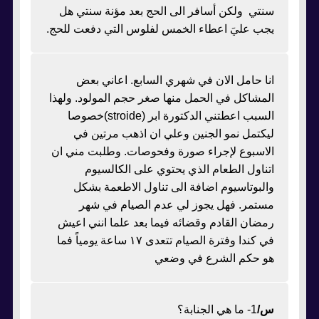
سنتي ولكن أسافر الى الحج بعد مؤنة سنتي هل
يجب عليَ اعطاء الخمس لفلوس التي دفعت للحج.
انا حامل الان في شهري السابع. اعاني بعض
المشاكل في الحمل منها صغر حجم المولود. ولهذا
السبب اعطتني الدكتورة ابر (stroide)خصوصا
ليكتمل نمو الجنين وعلي ان اذهب مرتين في
الاسبوع لإجراء صورة وفحوصات. وطلبت مني ان
اتناول الطعام الذي يحتوي على الكالسيوم
والبوتاسيوم اضافة الى تناول الاطعمة بشكل
مستمر. فهل يجوز لي عدم الصيام في شهر
رمضان القادم وقضائه فيما بعد علما انني اعيش
في كندا وفترة الصيام تتعدى ١٧ ساعة يومياً فما
هو حكم الشرع في وضعي
س/
1- ما هي الجنابة؟