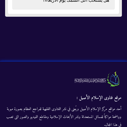
هل يستحب أكل السمك يوم الأربعاء؟
موقع فتاوى الإسلام الأصيل :
أحد مواقع مركز الإسلام الأصيل ويُعنى في نشر الفتاوى الفقهية للمراجع العظام بصورة مبوبة
وواضحة مواكباً للمسائل المستحدثة ونشر الأبحاث الإسلامية ومقاطع الفيديو والصور التى تصب
في هذا المجال.