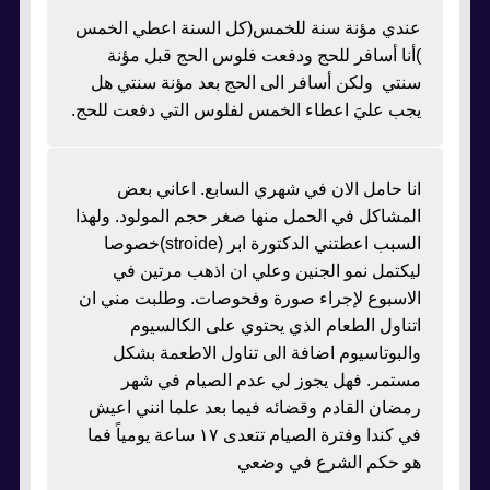
عندي مؤنة سنة للخمس(كل السنة اعطي الخمس
)أنا أسافر للحج ودفعت فلوس الحج قبل مؤنة
سنتي ولكن أسافر الى الحج بعد مؤنة سنتي هل
يجب عليَ اعطاء الخمس لفلوس التي دفعت للحج.
انا حامل الان في شهري السابع. اعاني بعض
المشاكل في الحمل منها صغر حجم المولود. ولهذا
السبب اعطتني الدكتورة ابر (stroide)خصوصا
ليكتمل نمو الجنين وعلي ان اذهب مرتين في
الاسبوع لإجراء صورة وفحوصات. وطلبت مني ان
اتناول الطعام الذي يحتوي على الكالسيوم
والبوتاسيوم اضافة الى تناول الاطعمة بشكل
مستمر. فهل يجوز لي عدم الصيام في شهر
رمضان القادم وقضائه فيما بعد علما انني اعيش
في كندا وفترة الصيام تتعدى ١٧ ساعة يومياً فما
هو حكم الشرع في وضعي