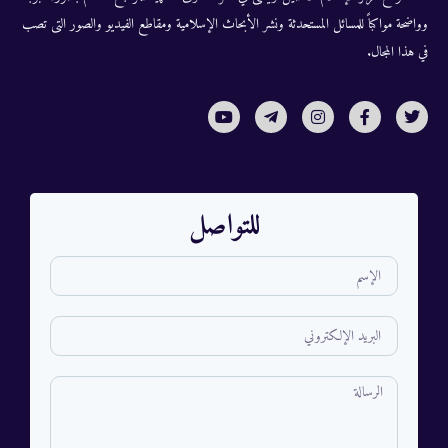
وواضحة مواكباً للمسائل المستحدثة ونشر الأبحاث الإسلامية ومقاطع الفيديو والصور التى تصب
في هذا المجال.
للتواصل