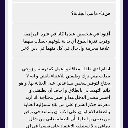
س/
1- ما هي الجنابة؟
أفتونا في شخصين عندما كانا في فترة المراهقه
وقرب فترة البلوغ أي بداية بلوغهم حصلت بينهما
علاقة محرمة وادخال في كل منهما في دبر الاخر
انا ام لدي طفلة معاقة و اعمل كمدرسة و زوجي
يطلب مني ترك وظيفتي للاعتناء بابنتي و انه لا
يحتاج لتوفير سخص يساعدني على العناية بها. و هو
دائم التهديد لي بالطلاق و اخاف ان يطلقني و
اخسر مصدر الدخل هذا و اصير محتاجة. انا اريد
معرفة حكم الشرع علي من تقع مسؤلية العتاية
بالطفلة الام او ان على الاب ان يساعد في توفير
من يعتني بها علما بأن الطفلة تعاني من شلل
دماغي و لا تستطيع الاعتماد علي نفسها في اي