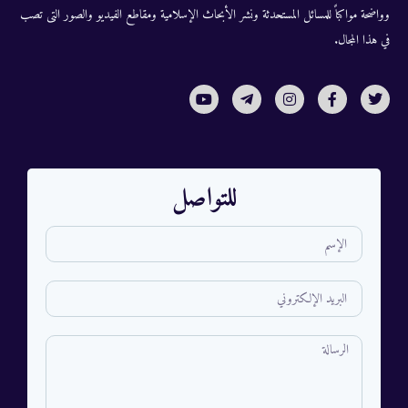
وواضحة مواكباً للمسائل المستحدثة ونشر الأبحاث الإسلامية ومقاطع الفيديو والصور التى تصب
في هذا المجال.
للتواصل