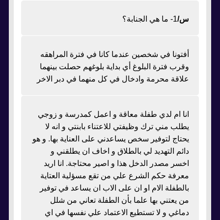
س/
1- ما هي الجنابة؟
أفتونا في شخصين عندما كانا في فترة المراهقه
وقرب فترة البلوغ أي بداية بلوغهم حصلت بينهما
علاقة محرمة وادخال في كل منهما في دبر الاخر
انا ام لدي طفلة معاقة و اعمل كمدرسة و زوجي
يطلب مني ترك وظيفتي للاعتناء بابنتي و انه لا
يحتاج لتوفير سخص يساعدني على العناية بها. و هو
دائم التهديد لي بالطلاق و اخاف ان يطلقني و
اخسر مصدر الدخل هذا و اصير محتاجة. انا اريد
معرفة حكم الشرع علي من تقع مسؤلية العتاية
بالطفلة الام او ان على الاب ان يساعد في توفير
من يعتني بها علما بأن الطفلة تعاني من شلل
دماغي و لا تستطيع الاعتماد علي نفسها في اي