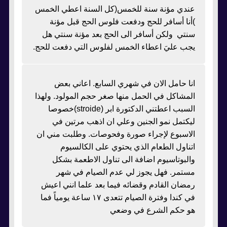
عندي مؤنة سنة للخمس(كل السنة اعطي الخمس
)أنا أسافر للحج ودفعت فلوس الحج قبل مؤنة
سنتي ولكن أسافر الى الحج بعد مؤنة سنتي هل
يجب عليَ اعطاء الخمس لفلوس التي دفعت للحج.
انا حامل الان في شهري السابع. اعاني بعض
المشاكل في الحمل منها صغر حجم المولود. ولهذا
السبب اعطتني الدكتورة ابر (stroide)خصوصا
ليكتمل نمو الجنين وعلي ان اذهب مرتين في
الاسبوع لإجراء صورة وفحوصات. وطلبت مني ان
اتناول الطعام الذي يحتوي على الكالسيوم
والبوتاسيوم اضافة الى تناول الاطعمة بشكل
مستمر. فهل يجوز لي عدم الصيام في شهر
رمضان القادم وقضائه فيما بعد علما انني اعيش
في كندا وفترة الصيام تتعدى ١٧ ساعة يومياً فما
هو حكم الشرع في وضعي