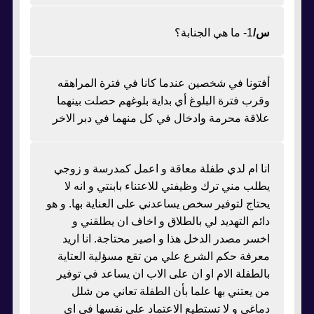
س/
1- ما هي الجنابة؟
أفتونا في شخصين عندما كانا في فترة المراهقه
وقرب فترة البلوغ أي بداية بلوغهم حصلت بينهما
علاقة محرمة وادخال في كل منهما في دبر الاخر
انا ام لدي طفلة معاقة و اعمل كمدرسة و زوجي
يطلب مني ترك وظيفتي للاعتناء بابنتي و انه لا
يحتاج لتوفير سخص يساعدني على العناية بها. و هو
دائم التهديد لي بالطلاق و اخاف ان يطلقني و
اخسر مصدر الدخل هذا و اصير محتاجة. انا اريد
معرفة حكم الشرع علي من تقع مسؤلية العتاية
بالطفلة الام او ان على الاب ان يساعد في توفير
من يعتني بها علما بأن الطفلة تعاني من شلل
دماغي و لا تستطيع الاعتماد علي نفسها في اي