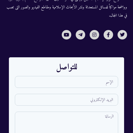
وواضحة مواكباً للمسائل المستحدثة ونشر الأبحاث الإسلامية ومقاطع الفيديو والصور التى تصب
في هذا المجال.
للتواصل