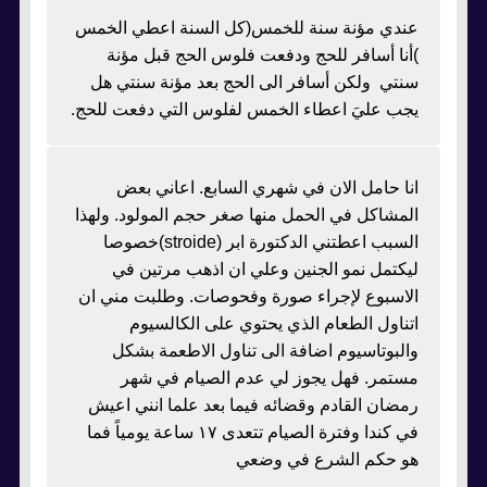
عندي مؤنة سنة للخمس(كل السنة اعطي الخمس
)أنا أسافر للحج ودفعت فلوس الحج قبل مؤنة
سنتي ولكن أسافر الى الحج بعد مؤنة سنتي هل
يجب عليَ اعطاء الخمس لفلوس التي دفعت للحج.
انا حامل الان في شهري السابع. اعاني بعض
المشاكل في الحمل منها صغر حجم المولود. ولهذا
السبب اعطتني الدكتورة ابر (stroide)خصوصا
ليكتمل نمو الجنين وعلي ان اذهب مرتين في
الاسبوع لإجراء صورة وفحوصات. وطلبت مني ان
اتناول الطعام الذي يحتوي على الكالسيوم
والبوتاسيوم اضافة الى تناول الاطعمة بشكل
مستمر. فهل يجوز لي عدم الصيام في شهر
رمضان القادم وقضائه فيما بعد علما انني اعيش
في كندا وفترة الصيام تتعدى ١٧ ساعة يومياً فما
هو حكم الشرع في وضعي