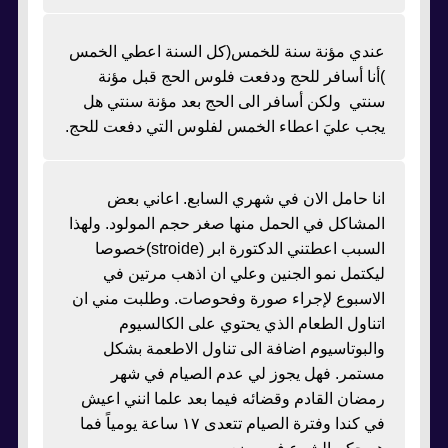
عندي مؤنة سنة للخمس(كل السنة اعطي الخمس
)أنا أسافر للحج ودفعت فلوس الحج قبل مؤنة
سنتي ولكن أسافر الى الحج بعد مؤنة سنتي هل
يجب عليَ اعطاء الخمس لفلوس التي دفعت للحج.
انا حامل الان في شهري السابع. اعاني بعض
المشاكل في الحمل منها صغر حجم المولود. ولهذا
السبب اعطتني الدكتورة ابر (stroide)خصوصا
ليكتمل نمو الجنين وعلي ان اذهب مرتين في
الاسبوع لإجراء صورة وفحوصات. وطلبت مني ان
اتناول الطعام الذي يحتوي على الكالسيوم
والبوتاسيوم اضافة الى تناول الاطعمة بشكل
مستمر. فهل يجوز لي عدم الصيام في شهر
رمضان القادم وقضائه فيما بعد علما انني اعيش
في كندا وفترة الصيام تتعدى ١٧ ساعة يومياً فما