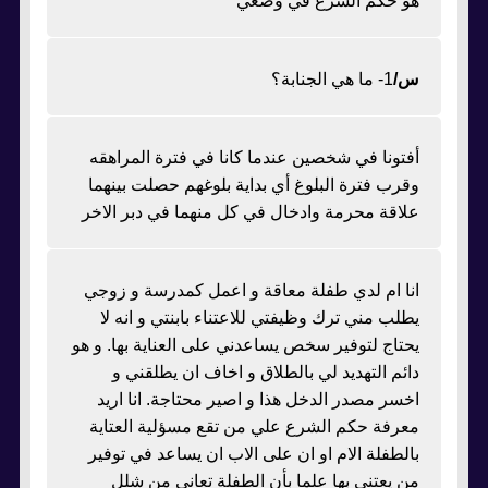
هو حكم الشرع في وضعي
س/
1- ما هي الجنابة؟
أفتونا في شخصين عندما كانا في فترة المراهقه
وقرب فترة البلوغ أي بداية بلوغهم حصلت بينهما
علاقة محرمة وادخال في كل منهما في دبر الاخر
انا ام لدي طفلة معاقة و اعمل كمدرسة و زوجي
يطلب مني ترك وظيفتي للاعتناء بابنتي و انه لا
يحتاج لتوفير سخص يساعدني على العناية بها. و هو
دائم التهديد لي بالطلاق و اخاف ان يطلقني و
اخسر مصدر الدخل هذا و اصير محتاجة. انا اريد
معرفة حكم الشرع علي من تقع مسؤلية العتاية
بالطفلة الام او ان على الاب ان يساعد في توفير
من يعتني بها علما بأن الطفلة تعاني من شلل