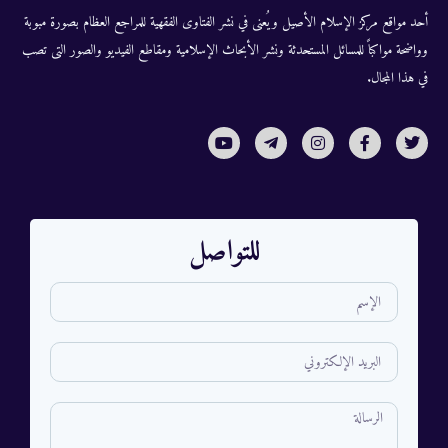
أحد مواقع مركز الإسلام الأصيل ويُعنى في نشر الفتاوى الفقهية للمراجع العظام بصورة مبوبة
وواضحة مواكباً للمسائل المستحدثة ونشر الأبحاث الإسلامية ومقاطع الفيديو والصور التى تصب
في هذا المجال.
للتواصل