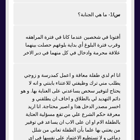
س/
1- ما هي الجنابة؟
أفتونا في شخصين عندما كانا في فترة المراهقه
وقرب فترة البلوغ أي بداية بلوغهم حصلت بينهما
علاقة محرمة وادخال في كل منهما في دبر الاخر
انا ام لدي طفلة معاقة و اعمل كمدرسة و زوجي
يطلب مني ترك وظيفتي للاعتناء بابنتي و انه لا
يحتاج لتوفير سخص يساعدني على العناية بها. و هو
دائم التهديد لي بالطلاق و اخاف ان يطلقني و
اخسر مصدر الدخل هذا و اصير محتاجة. انا اريد
معرفة حكم الشرع علي من تقع مسؤلية العتاية
بالطفلة الام او ان على الاب ان يساعد في توفير
من يعتني بها علما بأن الطفلة تعاني من شلل
دماغي و لا تستطيع الاعتماد علي نفسها في اي