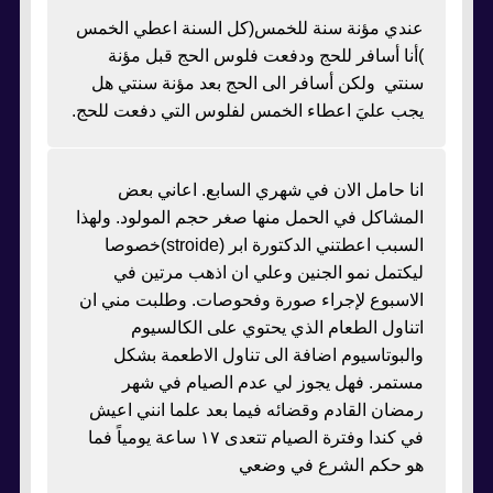
عندي مؤنة سنة للخمس(كل السنة اعطي الخمس
)أنا أسافر للحج ودفعت فلوس الحج قبل مؤنة
سنتي ولكن أسافر الى الحج بعد مؤنة سنتي هل
يجب عليَ اعطاء الخمس لفلوس التي دفعت للحج.
انا حامل الان في شهري السابع. اعاني بعض
المشاكل في الحمل منها صغر حجم المولود. ولهذا
السبب اعطتني الدكتورة ابر (stroide)خصوصا
ليكتمل نمو الجنين وعلي ان اذهب مرتين في
الاسبوع لإجراء صورة وفحوصات. وطلبت مني ان
اتناول الطعام الذي يحتوي على الكالسيوم
والبوتاسيوم اضافة الى تناول الاطعمة بشكل
مستمر. فهل يجوز لي عدم الصيام في شهر
رمضان القادم وقضائه فيما بعد علما انني اعيش
في كندا وفترة الصيام تتعدى ١٧ ساعة يومياً فما
هو حكم الشرع في وضعي