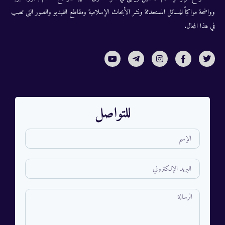
وواضحة مواكباً للمسائل المستحدثة ونشر الأبحاث الإسلامية ومقاطع الفيديو والصور التى تصب
في هذا المجال.
للتواصل