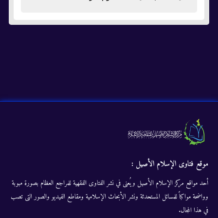
موقع فتاوى الإسلام الأصيل :
أحد مواقع مركز الإسلام الأصيل ويُعنى في نشر الفتاوى الفقهية للمراجع العظام بصورة مبوبة
وواضحة مواكباً للمسائل المستحدثة ونشر الأبحاث الإسلامية ومقاطع الفيديو والصور التى تصب
في هذا المجال.