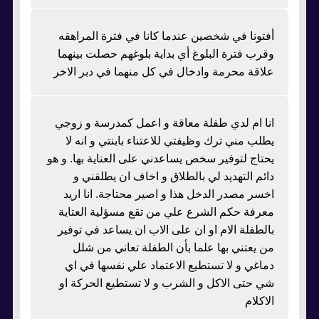
أفتونا في شخصين عندما كانا في فترة المراهقه
وقرب فترة البلوغ أي بداية بلوغهم حصلت بينهما
علاقة محرمة وادخال في كل منهما في دبر الاخر
انا ام لدي طفلة معاقة و اعمل كمدرسة و زوجي
يطلب مني ترك وظيفتي للاعتناء بابنتي و انه لا
يحتاج لتوفير سخص يساعدني على العناية بها. و هو
دائم التهديد لي بالطلاق و اخاف ان يطلقني و
اخسر مصدر الدخل هذا و اصير محتاجة. انا اريد
معرفة حكم الشرع علي من تقع مسؤلية العتاية
بالطفلة الام او ان على الاب ان يساعد في توفير
من يعتني بها علما بأن الطفلة تعاني من شلل
دماغي و لا تستطيع الاعتماد علي نفسها في اي
شي حتى الاكل و الشرب و لا تستطيع الحركة او
الاكلام