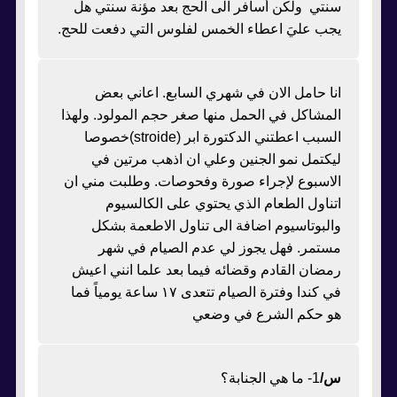
سنتي ولكن أسافر الى الحج بعد مؤنة سنتي هل
يجب عليَ اعطاء الخمس لفلوس التي دفعت للحج.
انا حامل الان في شهري السابع. اعاني بعض
المشاكل في الحمل منها صغر حجم المولود. ولهذا
السبب اعطتني الدكتورة ابر (stroide)خصوصا
ليكتمل نمو الجنين وعلي ان اذهب مرتين في
الاسبوع لإجراء صورة وفحوصات. وطلبت مني ان
اتناول الطعام الذي يحتوي على الكالسيوم
والبوتاسيوم اضافة الى تناول الاطعمة بشكل
مستمر. فهل يجوز لي عدم الصيام في شهر
رمضان القادم وقضائه فيما بعد علما انني اعيش
في كندا وفترة الصيام تتعدى ١٧ ساعة يومياً فما
هو حكم الشرع في وضعي
س/
1- ما هي الجنابة؟