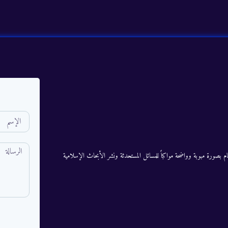
م بصورة مبوبة وواضحة مواكباً للمسائل المستحدثة ونشر الأبحاث الإسلامية