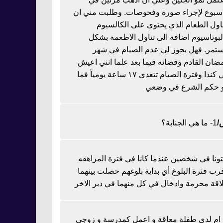
اسبوع لإجراء صورة وفحوصات. وطلبت مني ان
ناول الطعام الذي يحتوي على الكالسيوم
لبوتاسيوم اضافة الى تناول الاطعمة بشكل
تمر. فهل يجوز لي عدم الصيام في شهر
ضان القادم وقضائه فيما بعد علما انني اعيش
في كندا وفترة الصيام تتعدى ١٧ ساعة يومياً فما
 حكم الشرع في وضعي
1- ما هي الجنابة؟
تونا في شخصين عندما كانا في فترة المراهقه
رب فترة البلوغ أي بداية بلوغهم حصلت بينهما
اقة محرمة وادخال في كل منهما في دبر الاخر
ا ام لدي طفلة معاقة و اعمل كمدرسة و زوجي