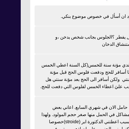
د ان أسأل في خصوص موضوع بنكي.
 يفطر ؟الجلوس بجانب شخص يدخن ،و
تنشاق الدخان
دي مؤنة سنة للخمس(كل السنة اعطي الخمس
نا أسافر للحج ودفعت فلوس الحج قبل مؤنة
تي ولكن أسافر الى الحج بعد مؤنة سنتي هل
ب عليَ اعطاء الخمس لفلوس التي دفعت للحج.
ا حامل الان في شهري السابع. اعاني بعض
مشاكل في الحمل منها صغر حجم المولود. ولهذا
السبب اعطتني الدكتورة ابر (stroide)خصوصا
كتمل نمو الجنين وعلي ان اذهب مرتين في