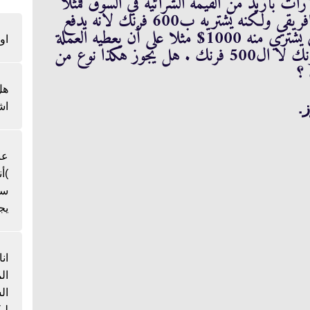
ات بأزيد من القيمة الشرائية في السوق فمثلا
سعر الدولار في السوق يعادل 500 فرنك افريقي ولكنه يشتريه ب600 فرنك لانه يدفع
للبائع بعد شهرين من البيع وليس فورا ، اي يشتري منه 1000$ مثلا على أن يعطيه العملة
او
الافريقية بعد شهرين لكن بسعر ال600 فرنك لا ال500 فرنك . هل يجوز هكذا نوع من
 ؟
هل
.
اش
عن
)أ
سن
يج
ان
ال
لي