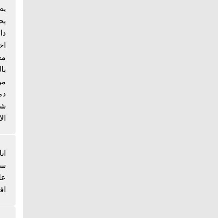
يط
يح
دا
اخ
مع
با
من
دم
شي
الا
انا
سم
عل
اف