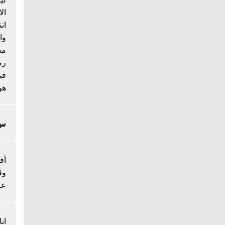
ال
ات
وا
مس
رم
هو
س/
أف
وق
عل
ان