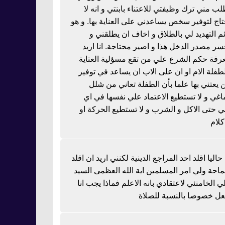
لب مني ترك وظيفتي للاعتناء بابنتي و انه لا
تاج لتوفير سخص يساعدني على العناية بها. و هو
ئم التهديد لي بالطلاق و اخاف ان يطلقني و
سر مصدر الدخل هذا و اصير محتاجة. انا اريد
رفة حكم الشرع علي من تقع مسؤلية العتاية
لطفلة الام او ان على الاب ان يساعد في توفير
 يعتني بها علما بأن الطفلة تعاني من شلل
اغي و لا تستطيع الاعتماد علي نفسها في اي
 حتى الاكل و الشرب و لا تستطيع الحركة او
كلام
 حاليا اقلد احد المراجع الدينية لكنني اريد ان اقلد
احة ولي امر المسلمين اية الله العظمى السيد
ي الخامنئي لاعتقادي بانه الاعلم فماذا يجب انا
عل خصوصا بالنسبة للصلاة