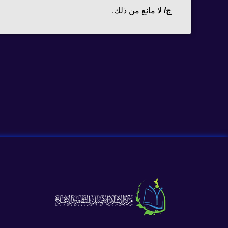
ج
/
لا مانع من ذلك.