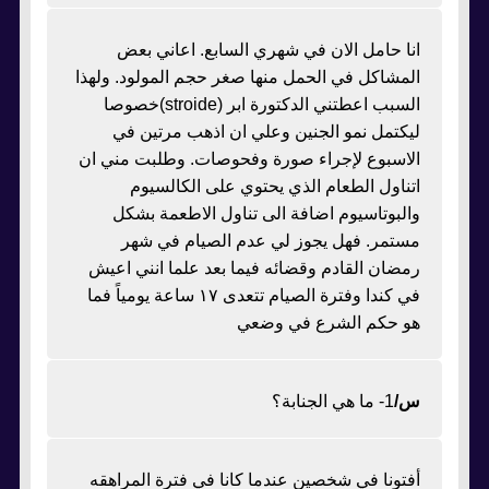
انا حامل الان في شهري السابع. اعاني بعض
المشاكل في الحمل منها صغر حجم المولود. ولهذا
السبب اعطتني الدكتورة ابر (stroide)خصوصا
ليكتمل نمو الجنين وعلي ان اذهب مرتين في
الاسبوع لإجراء صورة وفحوصات. وطلبت مني ان
اتناول الطعام الذي يحتوي على الكالسيوم
والبوتاسيوم اضافة الى تناول الاطعمة بشكل
مستمر. فهل يجوز لي عدم الصيام في شهر
رمضان القادم وقضائه فيما بعد علما انني اعيش
في كندا وفترة الصيام تتعدى ١٧ ساعة يومياً فما
هو حكم الشرع في وضعي
س/
1- ما هي الجنابة؟
أفتونا في شخصين عندما كانا في فترة المراهقه