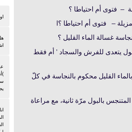
او
هل
اش
لبول يتعدى للفرش والسجاد ’ أم فقط
عن
)أ
بالماء القليل محكوم بالنجاسة في كلّ
سن
يج
تنجس بالبول مرّة ثانية، مع مراعاة
ان
ال
لي