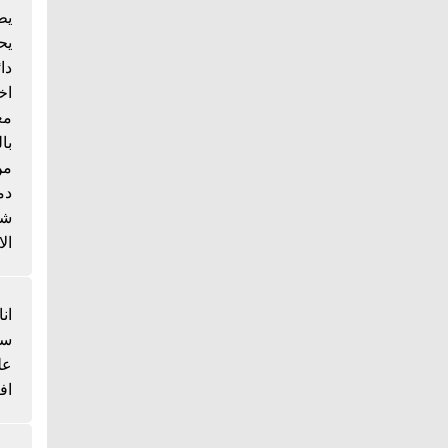
يط
يح
دا
اخ
مع
با
من
دم
شي
الا
انا
سم
عل
اف