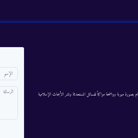
م بصورة مبوبة وواضحة مواكباً للمسائل المستحدثة ونشر الأبحاث الإسلامية