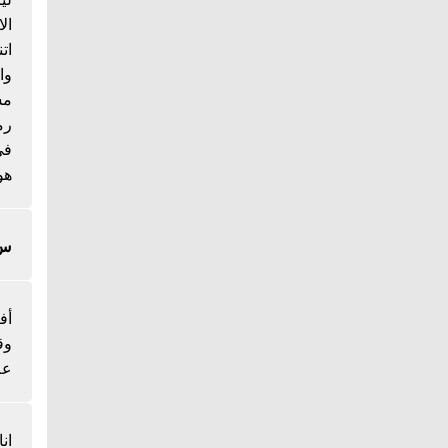
ال
ات
وا
مس
رم
هو
س/
أف
وق
عل
ان