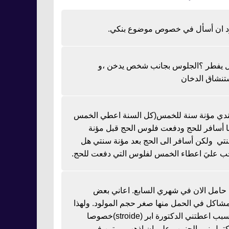
د ان أسأل في خصوص موضوع بنكي.
 يفطر ؟الجلوس بجانب شخص يدخن ،و
تنشاق الدخان
دي مؤنة سنة للخمس(كل السنة اعطي الخمس
نا أسافر للحج ودفعت فلوس الحج قبل مؤنة
تي ولكن أسافر الى الحج بعد مؤنة سنتي هل
ب عليَ اعطاء الخمس لفلوس التي دفعت للحج.
ا حامل الان في شهري السابع. اعاني بعض
مشاكل في الحمل منها صغر حجم المولود. ولهذا
السبب اعطتني الدكتورة ابر (stroide)خصوصا
كتمل نمو الجنين وعلي ان اذهب مرتين في