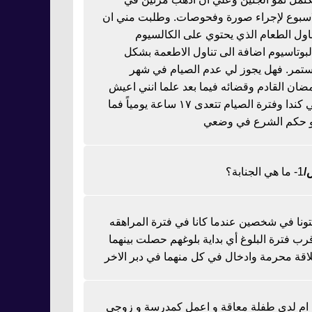
اسبوع لإجراء صورة وفحوصات. وطلبت مني ان
ناول الطعام الذي يحتوي على الكالسيوم
لبوتاسيوم اضافة الى تناول الاطعمة بشكل
تمر. فهل يجوز لي عدم الصيام في شهر
ضان القادم وقضائه فيما بعد علما انني اعيش
في كندا وفترة الصيام تتعدى ١٧ ساعة يومياً فما
 حكم الشرع في وضعي
1- ما هي الجنابة؟
تونا في شخصين عندما كانا في فترة المراهقه
رب فترة البلوغ أي بداية بلوغهم حصلت بينهما
اقة محرمة وادخال في كل منهما في دبر الاخر
ا ام لدي طفلة معاقة و اعمل كمدرسة و زوجي