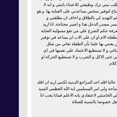
لب مني ترك وظيفتي للاعتناء بابنتي و انه لا
تاج لتوفير سخص يساعدني على العناية بها. و هو
ئم التهديد لي بالطلاق و اخاف ان يطلقني و
سر مصدر الدخل هذا و اصير محتاجة. انا اريد
رفة حكم الشرع علي من تقع مسؤلية العتاية
لطفلة الام او ان على الاب ان يساعد في توفير
 يعتني بها علما بأن الطفلة تعاني من شلل
اغي و لا تستطيع الاعتماد علي نفسها في اي
 حتى الاكل و الشرب و لا تستطيع الحركة او
كلام
 حاليا اقلد احد المراجع الدينية لكنني اريد ان اقلد
احة ولي امر المسلمين اية الله العظمى السيد
ي الخامنئي لاعتقادي بانه الاعلم فماذا يجب انا
عل خصوصا بالنسبة للصلاة