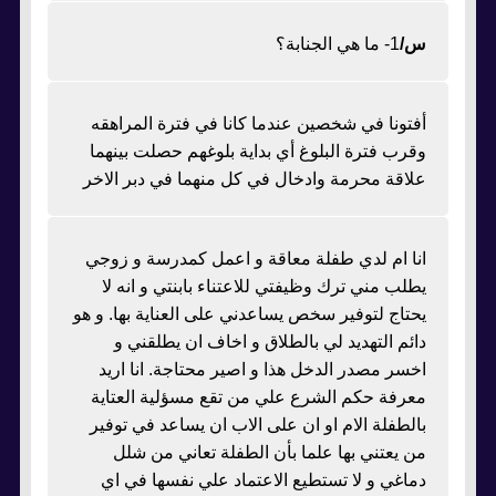
س/
1- ما هي الجنابة؟
أفتونا في شخصين عندما كانا في فترة المراهقه
وقرب فترة البلوغ أي بداية بلوغهم حصلت بينهما
علاقة محرمة وادخال في كل منهما في دبر الاخر
انا ام لدي طفلة معاقة و اعمل كمدرسة و زوجي
يطلب مني ترك وظيفتي للاعتناء بابنتي و انه لا
يحتاج لتوفير سخص يساعدني على العناية بها. و هو
دائم التهديد لي بالطلاق و اخاف ان يطلقني و
اخسر مصدر الدخل هذا و اصير محتاجة. انا اريد
معرفة حكم الشرع علي من تقع مسؤلية العتاية
بالطفلة الام او ان على الاب ان يساعد في توفير
من يعتني بها علما بأن الطفلة تعاني من شلل
دماغي و لا تستطيع الاعتماد علي نفسها في اي