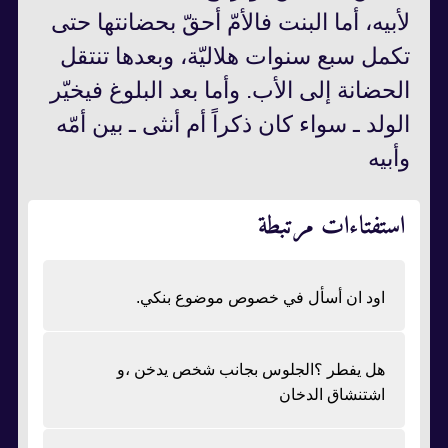
لأبيه، أما البنت فالأمّ أحقّ بحضانتها حتى
تكمل سبع سنوات هلاليّة، وبعدها تنتقل
الحضانة إلى الأب. وأما بعد البلوغ فيخيّر
الولد ـ سواء كان ذكراً أم أنثى ـ بين أمّه
وأبيه
استفتاءات مرتبطة
اود ان أسأل في خصوص موضوع بنكي.
هل يفطر ؟الجلوس بجانب شخص يدخن ،و
اشتنشاق الدخان