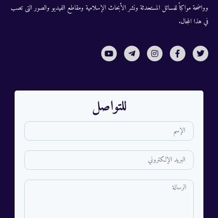
وواضحة مواكباً للمسائل المستحدثة ونشر الأبحاث الإسلامية ومقاطع الفيديو والصور التى تصب
في هذا المجال.
للتواصل