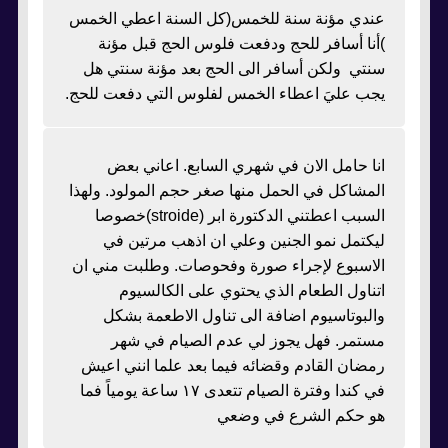
عندي مؤنة سنة للخمس(كل السنة اعطي الخمس
)أنا أسافر للحج ودفعت فلوس الحج قبل مؤنة
سنتي ولكن أسافر الى الحج بعد مؤنة سنتي هل
يجب عليَ اعطاء الخمس لفلوس التي دفعت للحج.
انا حامل الان في شهري السابع. اعاني بعض
المشاكل في الحمل منها صغر حجم المولود. ولهذا
السبب اعطتني الدكتورة ابر (stroide)خصوصا
ليكتمل نمو الجنين وعلي ان اذهب مرتين في
الاسبوع لإجراء صورة وفحوصات. وطلبت مني ان
اتناول الطعام الذي يحتوي على الكالسيوم
والبوتاسيوم اضافة الى تناول الاطعمة بشكل
مستمر. فهل يجوز لي عدم الصيام في شهر
رمضان القادم وقضائه فيما بعد علما انني اعيش
في كندا وفترة الصيام تتعدى ١٧ ساعة يومياً فما
هو حكم الشرع في وضعي