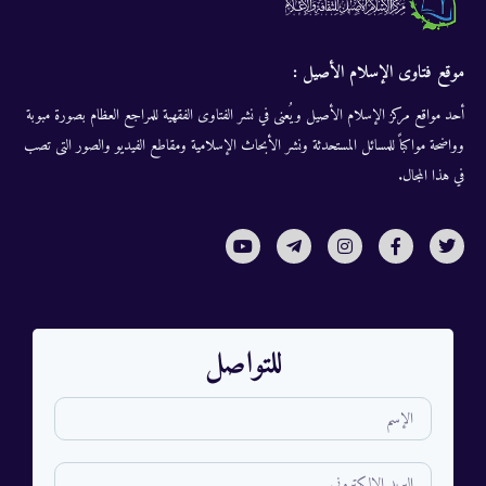
موقع فتاوى الإسلام الأصيل :
أحد مواقع مركز الإسلام الأصيل ويُعنى في نشر الفتاوى الفقهية للمراجع العظام بصورة مبوبة
وواضحة مواكباً للمسائل المستحدثة ونشر الأبحاث الإسلامية ومقاطع الفيديو والصور التى تصب
في هذا المجال.
للتواصل