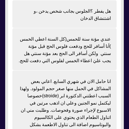
هل يفطر ؟الجلوس بجانب شخص يدخن ،و
اشتنشاق الدخان
عندي مؤنة سنة للخمس(كل السنة اعطي الخمس
)أنا أسافر للحج ودفعت فلوس الحج قبل مؤنة
سنتي ولكن أسافر الى الحج بعد مؤنة سنتي هل
يجب عليَ اعطاء الخمس لفلوس التي دفعت للحج.
انا حامل الان في شهري السابع. اعاني بعض
المشاكل في الحمل منها صغر حجم المولود. ولهذا
السبب اعطتني الدكتورة ابر (stroide)خصوصا
ليكتمل نمو الجنين وعلي ان اذهب مرتين في
الاسبوع لإجراء صورة وفحوصات. وطلبت مني ان
اتناول الطعام الذي يحتوي على الكالسيوم
والبوتاسيوم اضافة الى تناول الاطعمة بشكل