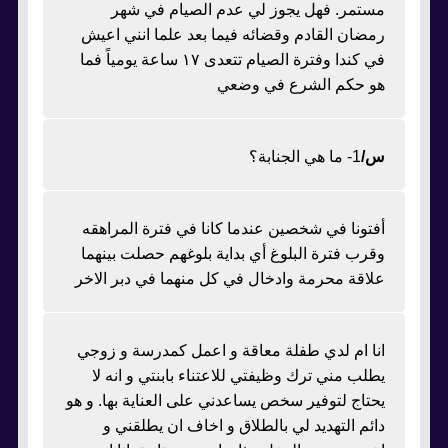
مستمر. فهل يجوز لي عدم الصيام في شهر
رمضان القادم وقضائه فيما بعد علما انني اعيش
في كندا وفترة الصيام تتعدى ١٧ ساعة يومياً فما
هو حكم الشرع في وضعي
س/
1- ما هي الجنابة؟
أفتونا في شخصين عندما كانا في فترة المراهقه
وقرب فترة البلوغ أي بداية بلوغهم حصلت بينهما
علاقة محرمة وادخال في كل منهما في دبر الاخر
انا ام لدي طفلة معاقة و اعمل كمدرسة و زوجي
يطلب مني ترك وظيفتي للاعتناء بابنتي و انه لا
يحتاج لتوفير سخص يساعدني على العناية بها. و هو
دائم التهديد لي بالطلاق و اخاف ان يطلقني و