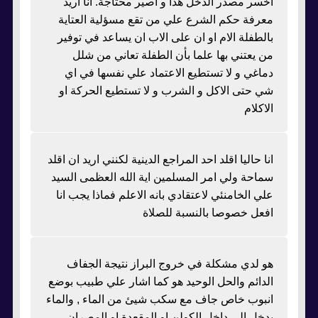
اخسر مصدر الدخل هذا و اصير محتاجة. انا اريد
معرفة حكم الشرع علي من تقع مسؤلية العتاية
بالطفلة الام او ان على الاب ان يساعد في توفير
من يعتني بها علما بأن الطفلة تعاني من شلل
دماغي و لا تستطيع الاعتماد علي نفسها في اي
شي حتى الاكل و الشرب و لا تستطيع الحركة او
الاكلام
انا حاليا اقلد احد المراجع الدينية لكنني اريد ان اقلد
سماحة ولي امر المسلمين اية الله العظمى السيد
علي الخامنئي لاعتقادي بانه الاعلم فماذا يجب انا
افعل خصوصا بالنسبة للصلاة
هو لدي مشكلة في خروج البراز نتيجة الجفاف
الدائم والحل الوحيد هو كما اشار علي طبيب بوضع
انبوب خاص جاف مع سكب شيئ من الماء , والماء
يدخل الى داخل الكولن او المقعدة او المصران