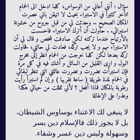
سؤال : أنني أعاني من الوسواس، كلما ادخل الى الحمام
اتأخر كثيرا في الاستبراء بحيث لا اتيقن باني عصرت
المكان الصحيح .. وحدثت لي من قبل جروح من خشونة
استبرائي. . حاولت أن أترك الاستبراء فاحسست
بالأرتياح عندما تركته لكن صادفت شخص و قال لي أن
الاستبراء مهم و لا يجب تركه، فعادت لي حالتي، فحاولت
تركه بعدها لكن كلما خرجت من الحمام انظر إلى مخرج
البول و ارى القليل من السائل و أشك فيه في كل مرة
فإن استبرأت تضررت و تضررت عائلتي التي تنظر لبقائي
في الحمام لمدة طويلة ( ساعة تقريبا ) و إن لم استبرأ رأيت
رطوبة بالمكان فماذا أفعل ؟ لأني تمللت من حياتي هكذا
وعذرا على الإطالة
لا ينبغي لك الاعتناء بوساوس الشيطان،
بل لا يجوز ذلك فالإسلام دين يسر
وسهولة وليس دين عسر وشقاء.