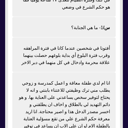
هو حكم الشرع في وضعي
س/
1- ما هي الجنابة؟
أفتونا في شخصين عندما كانا في فترة المراهقه
وقرب فترة البلوغ أي بداية بلوغهم حصلت بينهما
علاقة محرمة وادخال في كل منهما في دبر الاخر
انا ام لدي طفلة معاقة و اعمل كمدرسة و زوجي
يطلب مني ترك وظيفتي للاعتناء بابنتي و انه لا
يحتاج لتوفير سخص يساعدني على العناية بها. و هو
دائم التهديد لي بالطلاق و اخاف ان يطلقني و
اخسر مصدر الدخل هذا و اصير محتاجة. انا اريد
معرفة حكم الشرع علي من تقع مسؤلية العتاية
بالطفلة الام او ان على الاب ان يساعد في توفير