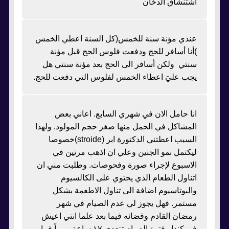
اشتنشاق الدخان
عندي مؤنة سنة للخمس(كل السنة اعطي الخمس
)أنا أسافر للحج ودفعت فلوس الحج قبل مؤنة
سنتي ولكن أسافر الى الحج بعد مؤنة سنتي هل
يجب عليَ اعطاء الخمس لفلوس التي دفعت للحج.
انا حامل الان في شهري السابع. اعاني بعض
المشاكل في الحمل منها صغر حجم المولود. ولهذا
السبب اعطتني الدكتورة ابر (stroide)خصوصا
ليكتمل نمو الجنين وعلي ان اذهب مرتين في
الاسبوع لإجراء صورة وفحوصات. وطلبت مني ان
اتناول الطعام الذي يحتوي على الكالسيوم
والبوتاسيوم اضافة الى تناول الاطعمة بشكل
مستمر. فهل يجوز لي عدم الصيام في شهر
رمضان القادم وقضائه فيما بعد علما انني اعيش
في كندا وفترة الصيام تتعدى ١٧ ساعة يومياً فما