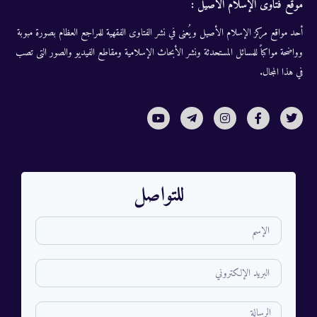
موقع فتاوى الإسلام الأصيل :
أحد مواقع مركز الإسلام الأصيل ويُعنى في نشر الفتاوى الفقهية للمراجع العظام بصورة مبوبة
وواضحة مواكباً للمسائل المستحدثة ونشر الأبحاث الإسلامية ومقاطع الفيديو والصور التى تصب
في هذا المجال.
للتواصل