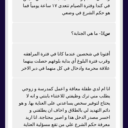
في كندا وفترة الصيام تتعدى ١٧ ساعة يومياً فما
هو حكم الشرع في وضعي
س/
1- ما هي الجنابة؟
أفتونا في شخصين عندما كانا في فترة المراهقه
وقرب فترة البلوغ أي بداية بلوغهم حصلت بينهما
علاقة محرمة وادخال في كل منهما في دبر الاخر
انا ام لدي طفلة معاقة و اعمل كمدرسة و زوجي
يطلب مني ترك وظيفتي للاعتناء بابنتي و انه لا
يحتاج لتوفير سخص يساعدني على العناية بها. و هو
دائم التهديد لي بالطلاق و اخاف ان يطلقني و
اخسر مصدر الدخل هذا و اصير محتاجة. انا اريد
معرفة حكم الشرع علي من تقع مسؤلية العتاية