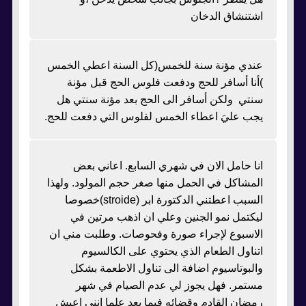
اشتنشاق الدخان
عندي مؤنة سنة للخمس(كل السنة اعطي الخمس
)أنا أسافر للحج ودفعت فلوس الحج قبل مؤنة
سنتي ولكن أسافر الى الحج بعد مؤنة سنتي هل
يجب عليَ اعطاء الخمس لفلوس التي دفعت للحج.
انا حامل الان في شهري السابع. اعاني بعض
المشاكل في الحمل منها صغر حجم المولود. ولهذا
السبب اعطتني الدكتورة ابر (stroide)خصوصا
ليكتمل نمو الجنين وعلي ان اذهب مرتين في
الاسبوع لإجراء صورة وفحوصات. وطلبت مني ان
اتناول الطعام الذي يحتوي على الكالسيوم
والبوتاسيوم اضافة الى تناول الاطعمة بشكل
مستمر. فهل يجوز لي عدم الصيام في شهر
رمضان القادم وقضائه فيما بعد علما انني اعيش