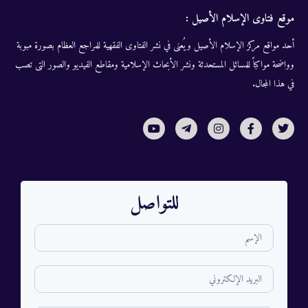
موقع فتاوى الإسلام الأصيل :
أحد مواقع مركز الإسلام الأصيل ويُعنى في نشر الفتاوى الفقهية للمراجع العظام بصورة مبوبة
وواضحة مواكباً للمسائل المستحدثة ونشر الأبحاث الإسلامية ومقاطع الفيديو والصور التى تصب
في هذا المجال.
للتواصل