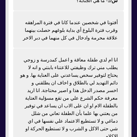
س/
1- ما هي الجنابة؟
أفتونا في شخصين عندما كانا في فترة المراهقه
وقرب فترة البلوغ أي بداية بلوغهم حصلت بينهما
علاقة محرمة وادخال في كل منهما في دبر الاخر
انا ام لدي طفلة معاقة و اعمل كمدرسة و زوجي
يطلب مني ترك وظيفتي للاعتناء بابنتي و انه لا
يحتاج لتوفير سخص يساعدني على العناية بها. و هو
دائم التهديد لي بالطلاق و اخاف ان يطلقني و
اخسر مصدر الدخل هذا و اصير محتاجة. انا اريد
معرفة حكم الشرع علي من تقع مسؤلية العتاية
بالطفلة الام او ان على الاب ان يساعد في توفير
من يعتني بها علما بأن الطفلة تعاني من شلل
دماغي و لا تستطيع الاعتماد علي نفسها في اي
شي حتى الاكل و الشرب و لا تستطيع الحركة او
الاكلام