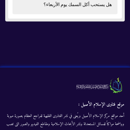
هل يستحب أكل السمك يوم الأربعاء؟
موقع فتاوى الإسلام الأصيل :
أحد مواقع مركز الإسلام الأصيل ويُعنى في نشر الفتاوى الفقهية للمراجع العظام بصورة مبوبة
وواضحة مواكباً للمسائل المستحدثة ونشر الأبحاث الإسلامية ومقاطع الفيديو والصور التى تصب