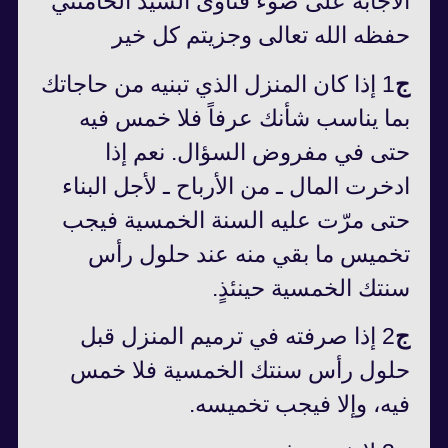
الاجابة على ضوء فتاوى السيد الخامنئي
حفظه الله تعالى وجزيتم كل خير
ج
1 إذا كان المنزل الذي تبنيه من حاجاتك
بما يناسب شأنك عرفاً فلا خمس فيه
حتى في مفروض السؤال. نعم إذا
ادخرت المال ـ من الأرباح ـ لأجل البناء
حتى مرّت عليه السنة‌ الخمسية فيجب
تخميس ما بقي منه عند حلول رأس
سنتك الخمسية حينئذٍ.
ج
2 إذا صرفته في ترميم المنزل قبل
حلول رأس سنتك الخمسية فلا خمس
فيه، وإلا فيجب تخميسه.