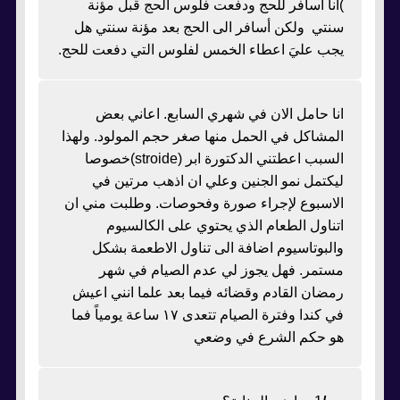
)أنا أسافر للحج ودفعت فلوس الحج قبل مؤنة
سنتي ولكن أسافر الى الحج بعد مؤنة سنتي هل
يجب عليَ اعطاء الخمس لفلوس التي دفعت للحج.
انا حامل الان في شهري السابع. اعاني بعض
المشاكل في الحمل منها صغر حجم المولود. ولهذا
السبب اعطتني الدكتورة ابر (stroide)خصوصا
ليكتمل نمو الجنين وعلي ان اذهب مرتين في
الاسبوع لإجراء صورة وفحوصات. وطلبت مني ان
اتناول الطعام الذي يحتوي على الكالسيوم
والبوتاسيوم اضافة الى تناول الاطعمة بشكل
مستمر. فهل يجوز لي عدم الصيام في شهر
رمضان القادم وقضائه فيما بعد علما انني اعيش
في كندا وفترة الصيام تتعدى ١٧ ساعة يومياً فما
هو حكم الشرع في وضعي