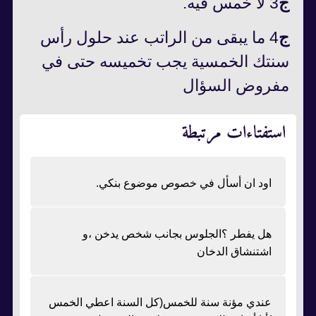
ج
3 لا خمس فيه.
ج
4 ما يبقى من الراتب عند حلول رأس
سنتك الخمسية يجب تخميسه حتى في
مفروض السؤال
استفتاءات مرتبطة
اود ان أسأل في خصوص موضوع بنكي.
هل يفطر ؟الجلوس بجانب شخص يدخن ،و
اشتنشاق الدخان
عندي مؤنة سنة للخمس(كل السنة اعطي الخمس