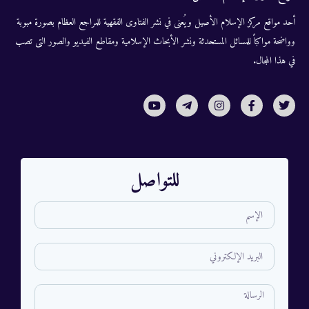
أحد مواقع مركز الإسلام الأصيل ويُعنى في نشر الفتاوى الفقهية للمراجع العظام بصورة مبوبة
وواضحة مواكباً للمسائل المستحدثة ونشر الأبحاث الإسلامية ومقاطع الفيديو والصور التى تصب
في هذا المجال.
للتواصل