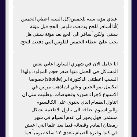
عندي مؤنة سنة للخمس(كل السنة اعطي الخمس
)أنا أسافر للحج ودفعت فلوس الحج قبل مؤنة
سنتي ولكن أسافر الى الحج بعد مؤنة سنتي هل
يجب عليَ اعطاء الخمس لفلوس التي دفعت للحج.
انا حامل الان في شهري السابع. اعاني بعض
المشاكل في الحمل منها صغر حجم المولود. ولهذا
السبب اعطتني الدكتورة ابر (stroide)خصوصا
ليكتمل نمو الجنين وعلي ان اذهب مرتين في
الاسبوع لإجراء صورة وفحوصات. وطلبت مني ان
اتناول الطعام الذي يحتوي على الكالسيوم
والبوتاسيوم اضافة الى تناول الاطعمة بشكل
مستمر. فهل يجوز لي عدم الصيام في شهر
رمضان القادم وقضائه فيما بعد علما انني اعيش
في كندا وفترة الصيام تتعدى ١٧ ساعة يومياً فما