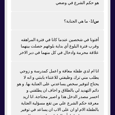
هو حكم الشرع في وضعي
س/
1- ما هي الجنابة؟
أفتونا في شخصين عندما كانا في فترة المراهقه
وقرب فترة البلوغ أي بداية بلوغهم حصلت بينهما
علاقة محرمة وادخال في كل منهما في دبر الاخر
انا ام لدي طفلة معاقة و اعمل كمدرسة و زوجي
يطلب مني ترك وظيفتي للاعتناء بابنتي و انه لا
يحتاج لتوفير سخص يساعدني على العناية بها. و هو
دائم التهديد لي بالطلاق و اخاف ان يطلقني و
اخسر مصدر الدخل هذا و اصير محتاجة. انا اريد
معرفة حكم الشرع علي من تقع مسؤلية العتاية
بالطفلة الام او ان على الاب ان يساعد في توفير