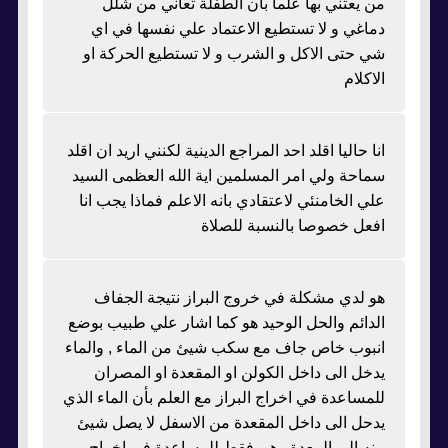
من يعتني بها علما بأن الطفلة تعاني من شلل
دماغي و لا تستطيع الاعتماد علي نفسها في اي
شي حتى الاكل و الشرب و لا تستطيع الحركة او
الاكلام
انا حاليا اقلد احد المراجع الدينية لكنني اريد ان اقلد
سماحة ولي امر المسلمين اية الله العظمى السيد
علي الخامنئي لاعتقادي بانه الاعلم فماذا يجب انا
افعل خصوصا بالنسبة للصلاة
هو لدي مشكلة في خروج البراز نتيجة الجفاف
الدائم والحل الوحيد هو كما اشار علي طبيب بوضع
انبوب خاص جاف مع سكب شيئ من الماء , والماء
يدخل الى داخل الكولن او المقعدة او المصران
للمساعدة في اخراج البراز مع العلم بأن الماء الذي
يدحل الى داخل المقعدة من الاسفل لا يصل شيئ
منه الى المعدة وهو فقط للمساعدة في اخراج