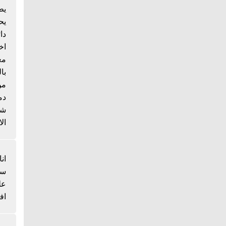
يط
يح
دا
اخ
مع
با
من
دم
شي
الا
انا
سم
عل
اف