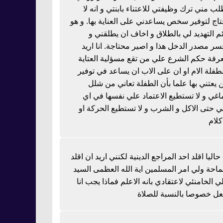
لب مني ترك وظيفتي للاعتناء بابنتي و انه لا
تاج لتوفير سخص يساعدني على العناية بها. و هو
ئم التهديد لي بالطلاق و اخاف ان يطلقني و
سر مصدر الدخل هذا و اصير محتاجة. انا اريد
رفة حكم الشرع علي من تقع مسؤلية العتاية
لطفلة الام او ان على الاب ان يساعد في توفير
 يعتني بها علما بأن الطفلة تعاني من شلل
اغي و لا تستطيع الاعتماد علي نفسها في اي
 حتى الاكل و الشرب و لا تستطيع الحركة او
كلام
 حاليا اقلد احد المراجع الدينية لكنني اريد ان اقلد
احة ولي امر المسلمين اية الله العظمى السيد
ي الخامنئي لاعتقادي بانه الاعلم فماذا يجب انا
عل خصوصا بالنسبة للصلاة