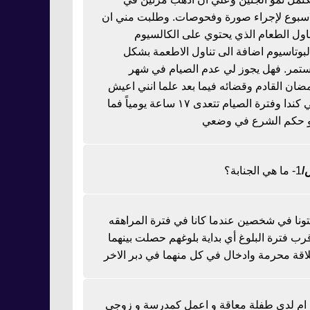
اسبوع لإجراء صورة وفحوصات. وطلبت مني ان
ناول الطعام الذي يحتوي على الكالسيوم
لبوتاسيوم اضافة الى تناول الاطعمة بشكل
تمر. فهل يجوز لي عدم الصيام في شهر
ضان القادم وقضائه فيما بعد علما انني اعيش
في كندا وفترة الصيام تتعدى ١٧ ساعة يومياً فما
 حكم الشرع في وضعي
1- ما هي الجنابة؟
تونا في شخصين عندما كانا في فترة المراهقه
رب فترة البلوغ أي بداية بلوغهم حصلت بينهما
اقة محرمة وادخال في كل منهما في دبر الاخر
ا ام لدي طفلة معاقة و اعمل كمدرسة و زوجي