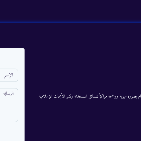
م بصورة مبوبة وواضحة مواكباً للمسائل المستحدثة ونشر الأبحاث الإسلامية