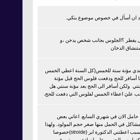
د ان أسأل في خصوص موضوع بنكي.
 يفطر ؟الجلوس بجانب شخص يدخن ،و
تنشاق الدخان
دي مؤنة سنة للخمس(كل السنة اعطي الخمس
نا أسافر للحج ودفعت فلوس الحج قبل مؤنة
تي ولكن أسافر الى الحج بعد مؤنة سنتي هل
ب عليَ اعطاء الخمس لفلوس التي دفعت للحج.
ا حامل الان في شهري السابع. اعاني بعض
مشاكل في الحمل منها صغر حجم المولود. ولهذا
السبب اعطتني الدكتورة ابر (stroide)خصوصا
كتمل نمو الجنين وعلي ان اذهب مرتين في