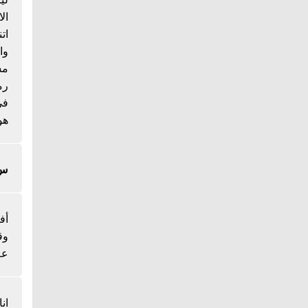
ال
ات
وا
مس
رم
هو
س/
أف
وق
عل
ان