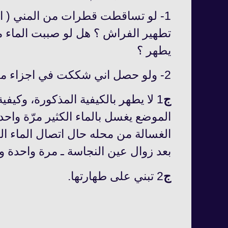
1- لو تساقطت قطرات من المني ( ا
تطهير الفراش ؟ هل لو صببت الماء
يطهر ؟
2- ولو حصل اني شككت في اجزاء من الفراش انه اصابها مني ماذا افعل ؟
ج
1 لا يطهر بالكيفية المذكورة، وكيف
الموضع يغسل بالماء الكثير مرّة واح
الغسالة من محله حال اتصال الماء الك
بعد زوال عين النجاسة ـ مرة واحدة 
ج
2 تبني علی طهارتها.