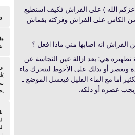
عزكم الله ) على الفراش فكيف استطيع
او
 من الكاس على الفراش وفركته بقماش
هل
اش
ية تطهيره هي: بعد ازالة‌ عين النجاسة عن
دة ويعصر أو يدلك على الأحوط ليتحرك ماء
عن
)أ
ثير أما مع الماء القليل فيغسل الموضع ـ
سن
ويجب عصره أو دلكه.
يج
ان
ال
لي