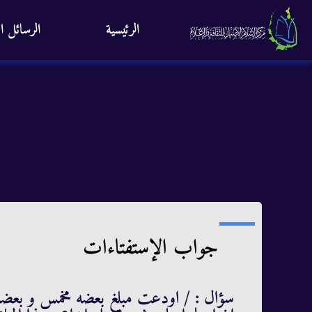
الرئيسية
الرسائل ال
جواب الإستفتاءات
سؤال : / اودعت مبلغ بعضه مخمس و بعضه 