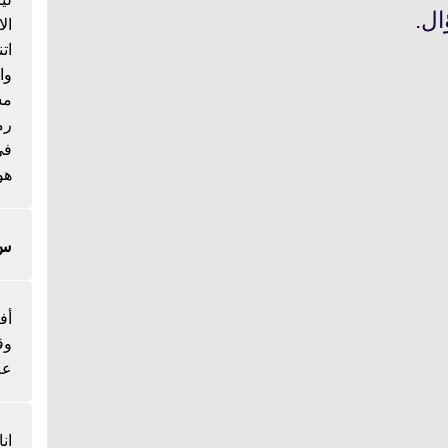
ل.
ال
ات
وا
مس
رم
هو
س/
أف
وق
عل
ان