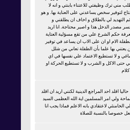
لب مني ترك وظيفتي للاعتناء بابنتي و انه لا
تاج لتوفير سخص يساعدني على العناية بها. و هو
ئم التهديد لي بالطلاق و اخاف ان يطلقني و
سر مصدر الدخل هذا و اصير محتاجة. انا اريد
رفة حكم الشرع علي من تقع مسؤلية العتاية
لطفلة الام او ان على الاب ان يساعد في توفير
 يعتني بها علما بأن الطفلة تعاني من شلل
اغي و لا تستطيع الاعتماد علي نفسها في اي
 حتى الاكل و الشرب و لا تستطيع الحركة او
كلام
 حاليا اقلد احد المراجع الدينية لكنني اريد ان اقلد
احة ولي امر المسلمين اية الله العظمى السيد
ي الخامنئي لاعتقادي بانه الاعلم فماذا يجب انا
عل خصوصا بالنسبة للصلاة