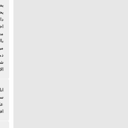
يط
يح
دا
اخ
مع
با
من
دم
شي
الا
انا
سم
عل
اف