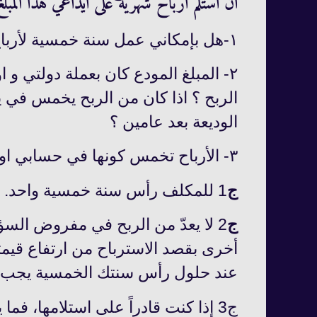
ان استلم ارباح شهرية على ايداعي هذا المبلغ
١-هل بإمكاني عمل سنة خمسية لأرباح الوديعة غير يوم خمسي المحدد ؟
٢- المبلغ المودع كان بعملة دولتي و 
الربح ؟ اذا كان من الربح يخمس في 
الوديعة بعد عامين ؟
٣- الأرباح تخمس كونها في حسابي او في حال استلامها ؟
ج
1 للمكلف رأس سنة خمسية واحد. ولا يمكن جعل رأس سنة خمسية لكلّ مبلغ.
ج
2 لا يعدّ من الربح في مفروض الس
أخرى بقصد الاسترباح من ارتفاع قيمتها
عند حلول رأس سنتك الخمسية يجب 
ج3 إذا كنت قادراً على استلامها، 