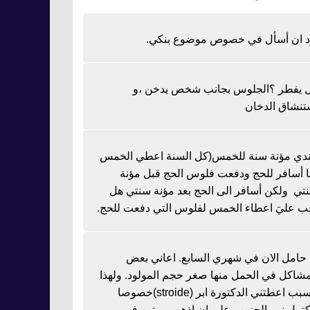
د ان أسأل في خصوص موضوع بنكي.
 يفطر ؟الجلوس بجانب شخص يدخن ،و
تنشاق الدخان
دي مؤنة سنة للخمس(كل السنة اعطي الخمس
نا أسافر للحج ودفعت فلوس الحج قبل مؤنة
تي ولكن أسافر الى الحج بعد مؤنة سنتي هل
ب عليَ اعطاء الخمس لفلوس التي دفعت للحج.
ا حامل الان في شهري السابع. اعاني بعض
مشاكل في الحمل منها صغر حجم المولود. ولهذا
السبب اعطتني الدكتورة ابر (stroide)خصوصا
كتمل نمو الجنين وعلي ان اذهب مرتين في