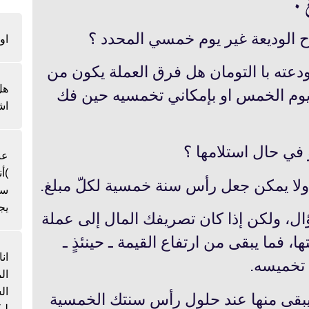
 .
او
اودعته با التومان هل فرق العملة يكون من
هل
يوم الخمس او بإمكاني تخمسيه حين فك
اش
عن
)أ
سن
يج
ؤال، ولكن إذا كان تصريفك المال إلى عملة
، فما يبقى من ارتفاع القيمة ـ حينئذٍ ـ
ان
تخميسه.
ال
فما يبقى منها عند حلول رأس سنتك الخمسية
لي