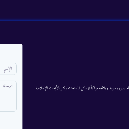
م بصورة مبوبة وواضحة مواكباً للمسائل المستحدثة ونشر الأبحاث الإسلامية