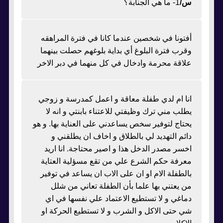
س/
1- ما هي الجنابة؟
أفتونا في شخصين عندما كانا في فترة المراهقه
وقرب فترة البلوغ أي بداية بلوغهم حصلت بينهما
علاقة محرمة وادخال في كل منهما في دبر الاخر
انا ام لدي طفلة معاقة و اعمل كمدرسة و زوجي
يطلب مني ترك وظيفتي للاعتناء بابنتي و انه لا
يحتاج لتوفير سخص يساعدني على العناية بها. و هو
دائم التهديد لي بالطلاق و اخاف ان يطلقني و
اخسر مصدر الدخل هذا و اصير محتاجة. انا اريد
معرفة حكم الشرع علي من تقع مسؤلية العتاية
بالطفلة الام او ان على الاب ان يساعد في توفير
من يعتني بها علما بأن الطفلة تعاني من شلل
دماغي و لا تستطيع الاعتماد علي نفسها في اي
شي حتى الاكل و الشرب و لا تستطيع الحركة او