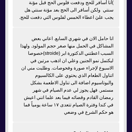
)أنا أسافر للحج ودفعت فلوس الحج قبل مؤنة
سنتي ولكن أسافر الى الحج بعد مؤنة سنتي هل
يجب عليَ اعطاء الخمس لفلوس التي دفعت للحج.
انا حامل الان في شهري السابع. اعاني بعض
المشاكل في الحمل منها صغر حجم المولود. ولهذا
السبب اعطتني الدكتورة ابر (stroide)خصوصا
ليكتمل نمو الجنين وعلي ان اذهب مرتين في
الاسبوع لإجراء صورة وفحوصات. وطلبت مني ان
اتناول الطعام الذي يحتوي على الكالسيوم
والبوتاسيوم اضافة الى تناول الاطعمة بشكل
مستمر. فهل يجوز لي عدم الصيام في شهر
رمضان القادم وقضائه فيما بعد علما انني اعيش
في كندا وفترة الصيام تتعدى ١٧ ساعة يومياً فما
هو حكم الشرع في وضعي