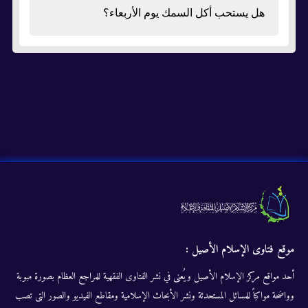
هل يستحب أكل السمك يوم الأربعاء؟
موقع فتاوى الإسلام الأصيل :
أحد مواقع مركز الإسلام الأصيل ويُعنى في نشر الفتاوى الفقهية للمراجع العظام بصورة مبوبة
وواضحة مواكباً للمسائل المستحدثة ونشر الأبحاث الإسلامية ومقاطع الفيديو والصور التى تصب