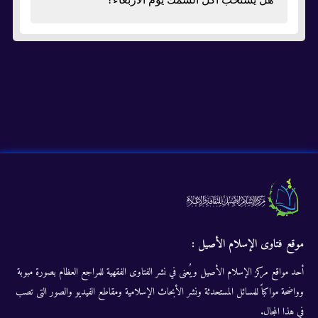
موقع فتاوى الإسلام الأصيل :
أحد مواقع مركز الإسلام الأصيل ويُعنى في نشر الفتاوى الفقهية للمراجع العظام بصورة مبوبة
وواضحة مواكباً للمسائل المستحدثة ونشر الأبحاث الإسلامية ومقاطع الفيديو والصور التى تصب
في هذا المجال.