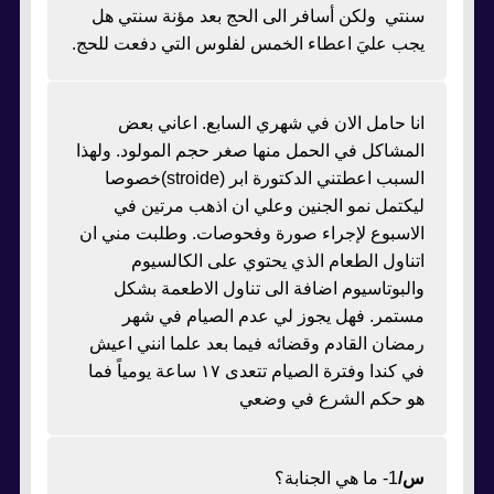
سنتي ولكن أسافر الى الحج بعد مؤنة سنتي هل
يجب عليَ اعطاء الخمس لفلوس التي دفعت للحج.
انا حامل الان في شهري السابع. اعاني بعض
المشاكل في الحمل منها صغر حجم المولود. ولهذا
السبب اعطتني الدكتورة ابر (stroide)خصوصا
ليكتمل نمو الجنين وعلي ان اذهب مرتين في
الاسبوع لإجراء صورة وفحوصات. وطلبت مني ان
اتناول الطعام الذي يحتوي على الكالسيوم
والبوتاسيوم اضافة الى تناول الاطعمة بشكل
مستمر. فهل يجوز لي عدم الصيام في شهر
رمضان القادم وقضائه فيما بعد علما انني اعيش
في كندا وفترة الصيام تتعدى ١٧ ساعة يومياً فما
هو حكم الشرع في وضعي
س/
1- ما هي الجنابة؟