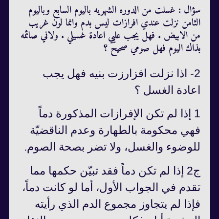
سؤال : غسلت من الدوره الشهريه باليوم السابع وباليوم
الثامن نزلت عندي افرازات ليس بدم وانما لون غريب
من الابيض . فهل يجب عليي اعادة غسيلي . ولاني صائمه
بذاك اليوم فهل صومي صحيح ؟
2- اذا نزلت افزارزت بنيه فهل يجب
اعادة الغسل ؟
1 إذا لم تكن الإفرازات المذكورة دماً
فهي محكومة بالطهارة وعدم الناقضيّة
للوضوء والغسل، ولا تضر بصحة الصوم.
ج2 إذا لم تكن دماً فقد تبيّن حكمها مما
تقدم في الجواب الأول، أما لو كانت دماً،
فإذا لم يتجاوز مجموع الدم الذي رأيته