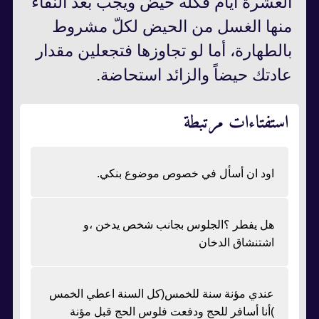
العشرة أيام فكله حيض ويجب بعد النقاء
منها الغسل من الحيض لكلّ مشروط
بالطهارة، أما لو تجاوزها فتجعلين مقدار
عادتك حيضاً والزائد استحاضة.
استفتاءات مرتبطة
اود ان أسأل في خصوص موضوع بنكي.
هل يفطر ؟الجلوس بجانب شخص يدخن ،و
اشتنشاق الدخان
عندي مؤنة سنة للخمس(كل السنة اعطي الخمس
)أنا أسافر للحج ودفعت فلوس الحج قبل مؤنة