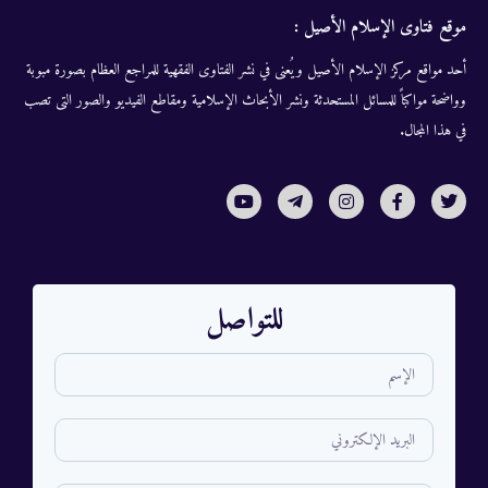
موقع فتاوى الإسلام الأصيل :
أحد مواقع مركز الإسلام الأصيل ويُعنى في نشر الفتاوى الفقهية للمراجع العظام بصورة مبوبة
وواضحة مواكباً للمسائل المستحدثة ونشر الأبحاث الإسلامية ومقاطع الفيديو والصور التى تصب
في هذا المجال.
للتواصل