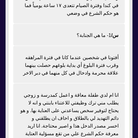
في كندا وفترة الصيام تتعدى ١٧ ساعة يومياً فما
هو حكم الشرع في وضعي
س/
1- ما هي الجنابة؟
أفتونا في شخصين عندما كانا في فترة المراهقه
وقرب فترة البلوغ أي بداية بلوغهم حصلت بينهما
علاقة محرمة وادخال في كل منهما في دبر الاخر
انا ام لدي طفلة معاقة و اعمل كمدرسة و زوجي
يطلب مني ترك وظيفتي للاعتناء بابنتي و انه لا
يحتاج لتوفير سخص يساعدني على العناية بها. و هو
دائم التهديد لي بالطلاق و اخاف ان يطلقني و
اخسر مصدر الدخل هذا و اصير محتاجة. انا اريد
معرفة حكم الشرع علي من تقع مسؤلية العتاية