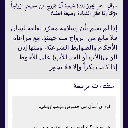
سؤال : هل يجوز لفتاة شيعية أن تتزوج من مسيحي زواجاً
مؤقتاً إذا نطق الشهادة وصيغة العقد؟
إذا لم يعلم بأن إسلامه مجرّد لقلقة لسان
فلا مانع من الزواج منه حينئذٍ. مع مراعاة
الأحكام والضوابط الشرعيّة،‌ ومنها إذن
الولي(الأب أو الجد للأب) على الأحوط
إذا كانت بكراً وإلا فلا يجوز.
استفتاءات مرتبطة
اود ان أسأل في خصوص موضوع بنكي.
هل يفطر ؟الجلوس بجانب شخص يدخن ،و