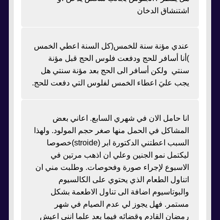
اشتنشاق الدخان
عندي مؤنة سنة للخمس(كل السنة اعطي الخمس
)أنا أسافر للحج ودفعت فلوس الحج قبل مؤنة
سنتي ولكن أسافر الى الحج بعد مؤنة سنتي هل
يجب عليَ اعطاء الخمس لفلوس التي دفعت للحج.
انا حامل الان في شهري السابع. اعاني بعض
المشاكل في الحمل منها صغر حجم المولود. ولهذا
السبب اعطتني الدكتورة ابر (stroide)خصوصا
ليكتمل نمو الجنين وعلي ان اذهب مرتين في
الاسبوع لإجراء صورة وفحوصات. وطلبت مني ان
اتناول الطعام الذي يحتوي على الكالسيوم
والبوتاسيوم اضافة الى تناول الاطعمة بشكل
مستمر. فهل يجوز لي عدم الصيام في شهر
رمضان القادم وقضائه فيما بعد علما انني اعيش