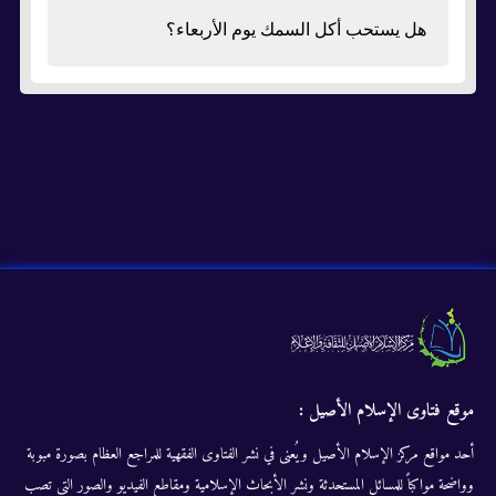
هل يستحب أكل السمك يوم الأربعاء؟
موقع فتاوى الإسلام الأصيل :
أحد مواقع مركز الإسلام الأصيل ويُعنى في نشر الفتاوى الفقهية للمراجع العظام بصورة مبوبة
وواضحة مواكباً للمسائل المستحدثة ونشر الأبحاث الإسلامية ومقاطع الفيديو والصور التى تصب