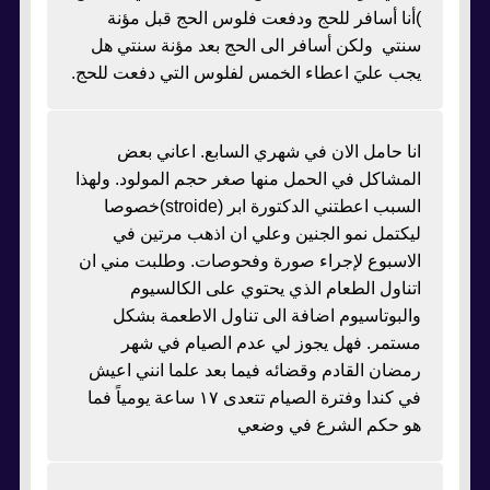
)أنا أسافر للحج ودفعت فلوس الحج قبل مؤنة
سنتي ولكن أسافر الى الحج بعد مؤنة سنتي هل
يجب عليَ اعطاء الخمس لفلوس التي دفعت للحج.
انا حامل الان في شهري السابع. اعاني بعض
المشاكل في الحمل منها صغر حجم المولود. ولهذا
السبب اعطتني الدكتورة ابر (stroide)خصوصا
ليكتمل نمو الجنين وعلي ان اذهب مرتين في
الاسبوع لإجراء صورة وفحوصات. وطلبت مني ان
اتناول الطعام الذي يحتوي على الكالسيوم
والبوتاسيوم اضافة الى تناول الاطعمة بشكل
مستمر. فهل يجوز لي عدم الصيام في شهر
رمضان القادم وقضائه فيما بعد علما انني اعيش
في كندا وفترة الصيام تتعدى ١٧ ساعة يومياً فما
هو حكم الشرع في وضعي