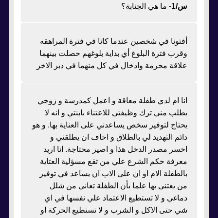
س/
1- ما هي الجنابة؟
أفتونا في شخصين عندما كانا في فترة المراهقه
وقرب فترة البلوغ أي بداية بلوغهم حصلت بينهما
علاقة محرمة وادخال في كل منهما في دبر الاخر
انا ام لدي طفلة معاقة و اعمل كمدرسة و زوجي
يطلب مني ترك وظيفتي للاعتناء بابنتي و انه لا
يحتاج لتوفير سخص يساعدني على العناية بها. و هو
دائم التهديد لي بالطلاق و اخاف ان يطلقني و
اخسر مصدر الدخل هذا و اصير محتاجة. انا اريد
معرفة حكم الشرع علي من تقع مسؤلية العتاية
بالطفلة الام او ان على الاب ان يساعد في توفير
من يعتني بها علما بأن الطفلة تعاني من شلل
دماغي و لا تستطيع الاعتماد علي نفسها في اي
شي حتى الاكل و الشرب و لا تستطيع الحركة او