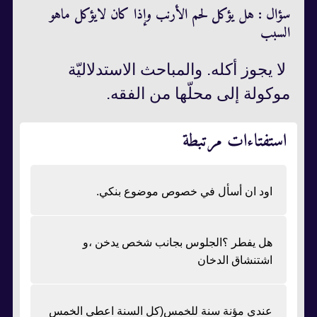
سؤال : هل يؤكل لحم الأرنب وإذا كان لايؤكل ماهو
السبب
لا يجوز أكله. والمباحث الاستدلاليّة
موكولة إلى محلّها من الفقه.
استفتاءات مرتبطة
اود ان أسأل في خصوص موضوع بنكي.
هل يفطر ؟الجلوس بجانب شخص يدخن ،و
اشتنشاق الدخان
عندي مؤنة سنة للخمس(كل السنة اعطي الخمس