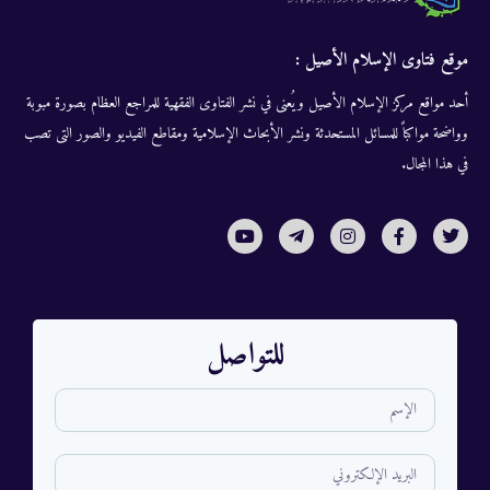
موقع فتاوى الإسلام الأصيل :
أحد مواقع مركز الإسلام الأصيل ويُعنى في نشر الفتاوى الفقهية للمراجع العظام بصورة مبوبة
وواضحة مواكباً للمسائل المستحدثة ونشر الأبحاث الإسلامية ومقاطع الفيديو والصور التى تصب
في هذا المجال.
للتواصل