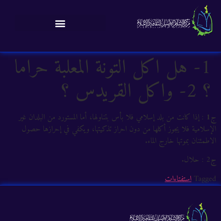
1- هل اكل التونة المعلبة حراما
؟ 2- واكل القريدس ؟
ج1
: إذا كانت من بلد إسلامي فلا بأس بتناولها، أما المستورد من البلدان غير
الإسلامية فلا يجوز أكلها من دون احراز تذكيتها، ويكفي في إحرازها حصول
الاطمئنان بموتها خارج الماء.
ج
2 : حلال.
Tagged
استفتاءات