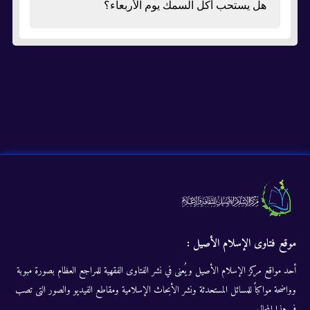
هل يستحب أكل السمك يوم الأربعاء؟
موقع فتاوى الإسلام الأصيل :
أحد مواقع مركز الإسلام الأصيل ويُعنى في نشر الفتاوى الفقهية للمراجع العظام بصورة مبوبة
وواضحة مواكباً للمسائل المستحدثة ونشر الأبحاث الإسلامية ومقاطع الفيديو والصور التى تصب
في هذا المجال.