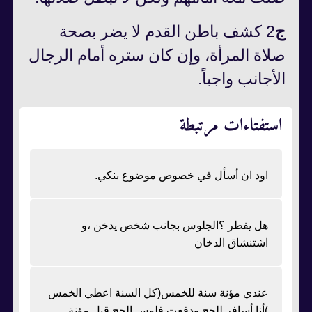
ج
2 كشف باطن القدم لا يضر بصحة
صلاة المرأة، وإن كان ستره أمام الرجال
الأجانب واجباً.
استفتاءات مرتبطة
اود ان أسأل في خصوص موضوع بنكي.
هل يفطر ؟الجلوس بجانب شخص يدخن ،و
اشتنشاق الدخان
عندي مؤنة سنة للخمس(كل السنة اعطي الخمس
)أنا أسافر للحج ودفعت فلوس الحج قبل مؤنة