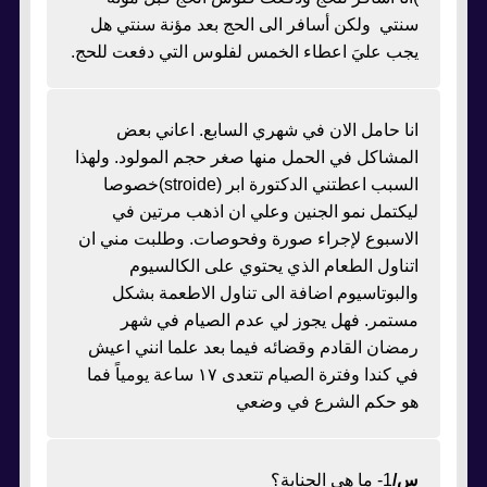
سنتي ولكن أسافر الى الحج بعد مؤنة سنتي هل
يجب عليَ اعطاء الخمس لفلوس التي دفعت للحج.
انا حامل الان في شهري السابع. اعاني بعض
المشاكل في الحمل منها صغر حجم المولود. ولهذا
السبب اعطتني الدكتورة ابر (stroide)خصوصا
ليكتمل نمو الجنين وعلي ان اذهب مرتين في
الاسبوع لإجراء صورة وفحوصات. وطلبت مني ان
اتناول الطعام الذي يحتوي على الكالسيوم
والبوتاسيوم اضافة الى تناول الاطعمة بشكل
مستمر. فهل يجوز لي عدم الصيام في شهر
رمضان القادم وقضائه فيما بعد علما انني اعيش
في كندا وفترة الصيام تتعدى ١٧ ساعة يومياً فما
هو حكم الشرع في وضعي
س/
1- ما هي الجنابة؟