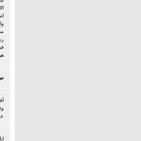
ال
ات
وا
مس
رم
هو
س/
أف
وق
عل
ان