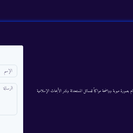
م بصورة مبوبة وواضحة مواكباً للمسائل المستحدثة ونشر الأبحاث الإسلامية