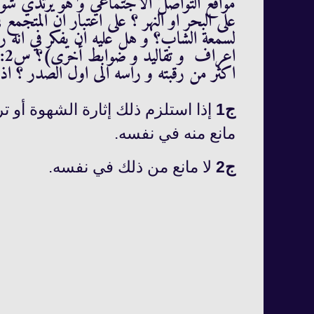
مواقع التواصل الاجتماعي و هو يرتدي شو
على البحر او النهر ؟ على اعتبار ان المتجمع 
لسمعة الشاب؟ و هل عليه ان يفكر في انه ر
اعراف و تقاليد و ضوابط أخرى)؟
س
2
اكثر من رقبته و راسه الى اول الصدر ؟ اذ
ج
1
إذا استلزم ذلك إثارة الشهوة أو تر
مانع منه في نفسه.
ج
2
لا مانع من ذلك في نفسه.