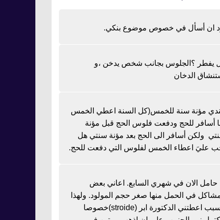
د ان أسأل في خصوص موضوع بنكي.
 يفطر ؟الجلوس بجانب شخص يدخن ،و
تنشاق الدخان
دي مؤنة سنة للخمس(كل السنة اعطي الخمس
نا أسافر للحج ودفعت فلوس الحج قبل مؤنة
تي ولكن أسافر الى الحج بعد مؤنة سنتي هل
ب عليَ اعطاء الخمس لفلوس التي دفعت للحج.
ا حامل الان في شهري السابع. اعاني بعض
مشاكل في الحمل منها صغر حجم المولود. ولهذا
السبب اعطتني الدكتورة ابر (stroide)خصوصا
كتمل نمو الجنين وعلي ان اذهب مرتين في