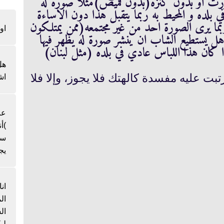
رت او بدون كنزة(بدون قميص)مثلاً صورة له
في بلده و المحيط به ربما يتقبل هذا دون الاساءة
بما يرى الصورة احد من غير مجتمعه(ممن يمتلكون
او
:هل يستطيع الشاب ان ينشر صورة له يظهر فيها
ا كان هذا اللباس عادي في بلده (مثل لبنان)
هل
تبت عليه مفسدة كالهتك فلا يجوز، وإلا فلا
اش
عن
)أ
سن
يج
ان
ال
لي