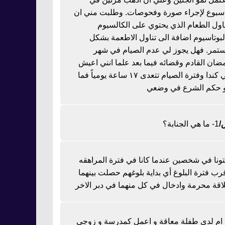
اسبوع لإجراء صورة وفحوصات. وطلبت مني ان
ناول الطعام الذي يحتوي على الكالسيوم
لبوتاسيوم اضافة الى تناول الاطعمة بشكل
تمر. فهل يجوز لي عدم الصيام في شهر
ضان القادم وقضائه فيما بعد علما انني اعيش
في كندا وفترة الصيام تتعدى ١٧ ساعة يومياً فما
 حكم الشرع في وضعي
1- ما هي الجنابة؟
تونا في شخصين عندما كانا في فترة المراهقه
رب فترة البلوغ أي بداية بلوغهم حصلت بينهما
اقة محرمة وادخال في كل منهما في دبر الاخر
ا ام لدي طفلة معاقة و اعمل كمدرسة و زوجي