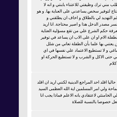
لب مني ترك وظيفتي للاعتناء بابنتي و انه لا
تاج لتوفير سخص يساعدني على العناية بها. و هو
ئم التهديد لي بالطلاق و اخاف ان يطلقني و
سر مصدر الدخل هذا و اصير محتاجة. انا اريد
رفة حكم الشرع علي من تقع مسؤلية العتاية
لطفلة الام او ان على الاب ان يساعد في توفير
 يعتني بها علما بأن الطفلة تعاني من شلل
اغي و لا تستطيع الاعتماد علي نفسها في اي
 حتى الاكل و الشرب و لا تستطيع الحركة او
كلام
 حاليا اقلد احد المراجع الدينية لكنني اريد ان اقلد
احة ولي امر المسلمين اية الله العظمى السيد
ي الخامنئي لاعتقادي بانه الاعلم فماذا يجب انا
عل خصوصا بالنسبة للصلاة