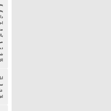
يط
يح
دا
اخ
مع
با
من
دم
شي
الا
انا
سم
عل
اف