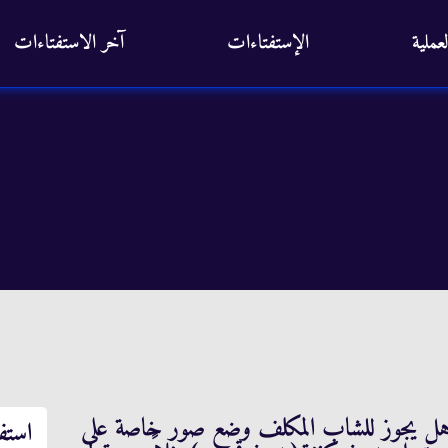
عملية
الإستفتاءات
آخر الاستفتاءات
 السلام عليكم و وفقكم المولى ،1 – هل يجوز للشاب المكلف وضع صور خاصة على
استف