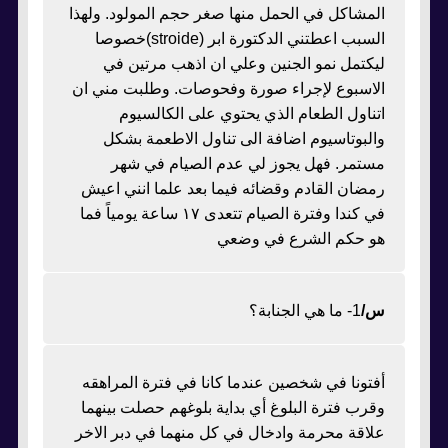
المشاكل في الحمل منها صغر حجم المولود. ولهذا
السبب اعطتني الدكتورة ابر (stroide)خصوصا
ليكتمل نمو الجنين وعلي ان اذهب مرتين في
الاسبوع لإجراء صورة وفحوصات. وطلبت مني ان
اتناول الطعام الذي يحتوي على الكالسيوم
والبوتاسيوم اضافة الى تناول الاطعمة بشكل
مستمر. فهل يجوز لي عدم الصيام في شهر
رمضان القادم وقضائه فيما بعد علما انني اعيش
في كندا وفترة الصيام تتعدى ١٧ ساعة يومياً فما
هو حكم الشرع في وضعي
س/
1- ما هي الجنابة؟
أفتونا في شخصين عندما كانا في فترة المراهقه
وقرب فترة البلوغ أي بداية بلوغهم حصلت بينهما
علاقة محرمة وادخال في كل منهما في دبر الاخر