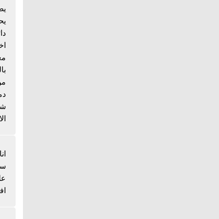
يط
يح
دا
اخ
مع
با
من
دم
شي
الا
انا
سم
عل
اف