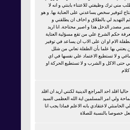
لب مني ترك وظيفتي للاعتناء بابنتي و انه لا
تاج لتوفير سخص يساعدني على العناية بها. و هو
ئم التهديد لي بالطلاق و اخاف ان يطلقني و
سر مصدر الدخل هذا و اصير محتاجة. انا اريد
رفة حكم الشرع علي من تقع مسؤلية العتاية
لطفلة الام او ان على الاب ان يساعد في توفير
 يعتني بها علما بأن الطفلة تعاني من شلل
اغي و لا تستطيع الاعتماد علي نفسها في اي
 حتى الاكل و الشرب و لا تستطيع الحركة او
كلام
 حاليا اقلد احد المراجع الدينية لكنني اريد ان اقلد
احة ولي امر المسلمين اية الله العظمى السيد
ي الخامنئي لاعتقادي بانه الاعلم فماذا يجب انا
عل خصوصا بالنسبة للصلاة