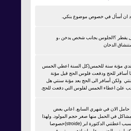
د ان أسأل في خصوص موضوع بنكي.
 يفطر ؟الجلوس بجانب شخص يدخن ،و
تنشاق الدخان
دي مؤنة سنة للخمس(كل السنة اعطي الخمس
نا أسافر للحج ودفعت فلوس الحج قبل مؤنة
تي ولكن أسافر الى الحج بعد مؤنة سنتي هل
ب عليَ اعطاء الخمس لفلوس التي دفعت للحج.
ا حامل الان في شهري السابع. اعاني بعض
مشاكل في الحمل منها صغر حجم المولود. ولهذا
السبب اعطتني الدكتورة ابر (stroide)خصوصا
كتمل نمو الجنين وعلي ان اذهب مرتين في