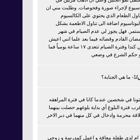
اسبوع لإجراء صورة وفحوصات. وطلبت مني ان
ناول الطعام الذي يحتوي على الكالسيوم
لبوتاسيوم اضافة الى تناول الاطعمة بشكل
تمر. فهل يجوز لي عدم الصيام في شهر
ضان القادم وقضائه فيما بعد علما انني اعيش
في كندا وفترة الصيام تتعدى ١٧ ساعة يومياً فما
 حكم الشرع في وضعي
1- ما هي الجنابة؟
تونا في شخصين عندما كانا في فترة المراهقه
رب فترة البلوغ أي بداية بلوغهم حصلت بينهما
اقة محرمة وادخال في كل منهما في دبر الاخر
ا ام لدي طفلة معاقة و اعمل كمدرسة و زوجي