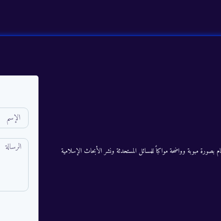
م بصورة مبوبة وواضحة مواكباً للمسائل المستحدثة ونشر الأبحاث الإسلامية