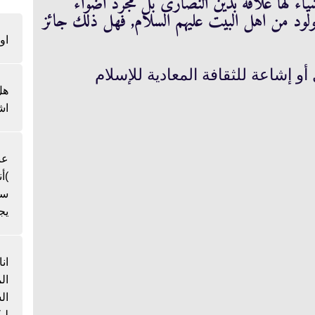
اء لها علاقة بدين النصارى بل مجرد اضواء
لود من اهل البيت عليهم السلام, فهل ذلك جائز
او
طل أو إشاعة للثقافة المعادية للإسلام
هل
اش
عن
)أ
سن
يج
ان
ال
لي