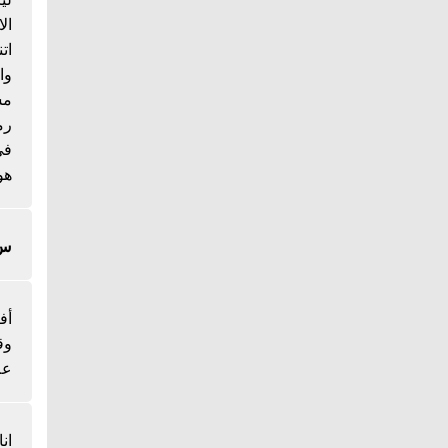
ال
ات
وا
مس
رم
هو
س/
أف
وق
عل
ان