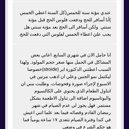
عندي مؤنة سنة للخمس(كل السنة اعطي الخمس
)أنا أسافر للحج ودفعت فلوس الحج قبل مؤنة
سنتي ولكن أسافر الى الحج بعد مؤنة سنتي هل
يجب عليَ اعطاء الخمس لفلوس التي دفعت للحج.
انا حامل الان في شهري السابع. اعاني بعض
المشاكل في الحمل منها صغر حجم المولود. ولهذا
السبب اعطتني الدكتورة ابر (stroide)خصوصا
ليكتمل نمو الجنين وعلي ان اذهب مرتين في
الاسبوع لإجراء صورة وفحوصات. وطلبت مني ان
اتناول الطعام الذي يحتوي على الكالسيوم
والبوتاسيوم اضافة الى تناول الاطعمة بشكل
مستمر. فهل يجوز لي عدم الصيام في شهر
رمضان القادم وقضائه فيما بعد علما انني اعيش
في كندا وفترة الصيام تتعدى ١٧ ساعة يومياً فما
هو حكم الشرع في وضعي