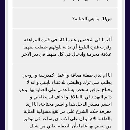
س/
1- ما هي الجنابة؟
أفتونا في شخصين عندما كانا في فترة المراهقه
وقرب فترة البلوغ أي بداية بلوغهم حصلت بينهما
علاقة محرمة وادخال في كل منهما في دبر الاخر
انا ام لدي طفلة معاقة و اعمل كمدرسة و زوجي
يطلب مني ترك وظيفتي للاعتناء بابنتي و انه لا
يحتاج لتوفير سخص يساعدني على العناية بها. و هو
دائم التهديد لي بالطلاق و اخاف ان يطلقني و
اخسر مصدر الدخل هذا و اصير محتاجة. انا اريد
معرفة حكم الشرع علي من تقع مسؤلية العتاية
بالطفلة الام او ان على الاب ان يساعد في توفير
من يعتني بها علما بأن الطفلة تعاني من شلل