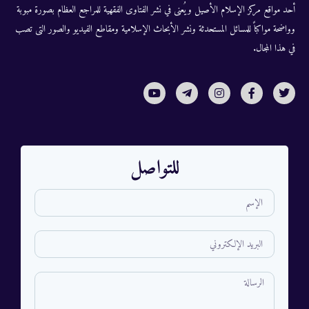
أحد مواقع مركز الإسلام الأصيل ويُعنى في نشر الفتاوى الفقهية للمراجع العظام بصورة مبوبة
وواضحة مواكباً للمسائل المستحدثة ونشر الأبحاث الإسلامية ومقاطع الفيديو والصور التى تصب
في هذا المجال.
للتواصل