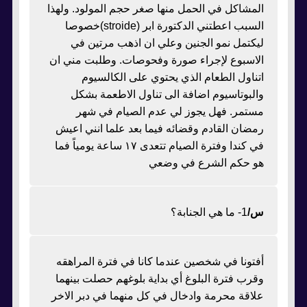
المشاكل في الحمل منها صغر حجم المولود. ولهذا
السبب اعطتني الدكتورة ابر (stroide)خصوصا
ليكتمل نمو الجنين وعلي ان اذهب مرتين في
الاسبوع لإجراء صورة وفحوصات. وطلبت مني ان
اتناول الطعام الذي يحتوي على الكالسيوم
والبوتاسيوم اضافة الى تناول الاطعمة بشكل
مستمر. فهل يجوز لي عدم الصيام في شهر
رمضان القادم وقضائه فيما بعد علما انني اعيش
في كندا وفترة الصيام تتعدى ١٧ ساعة يومياً فما
هو حكم الشرع في وضعي
س/
1- ما هي الجنابة؟
أفتونا في شخصين عندما كانا في فترة المراهقه
وقرب فترة البلوغ أي بداية بلوغهم حصلت بينهما
علاقة محرمة وادخال في كل منهما في دبر الاخر