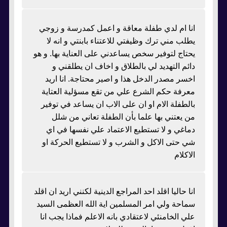
انا ام لدي طفلة معاقة و اعمل كمدرسة و زوجي
يطلب مني ترك وظيفتي للاعتناء بابنتي و انه لا
يحتاج لتوفير سخص يساعدني على العناية بها. و هو
دائم التهديد لي بالطلاق و اخاف ان يطلقني و
اخسر مصدر الدخل هذا و اصير محتاجة. انا اريد
معرفة حكم الشرع علي من تقع مسؤلية العتاية
بالطفلة الام او ان على الاب ان يساعد في توفير
من يعتني بها علما بأن الطفلة تعاني من شلل
دماغي و لا تستطيع الاعتماد علي نفسها في اي
شي حتى الاكل و الشرب و لا تستطيع الحركة او
الاكلام
انا حاليا اقلد احد المراجع الدينية لكنني اريد ان اقلد
سماحة ولي امر المسلمين اية الله العظمى السيد
علي الخامنئي لاعتقادي بانه الاعلم فماذا يجب انا