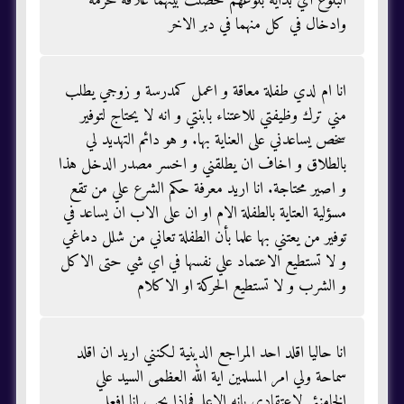
البلوغ أي بداية بلوغهم حصلت بينهما علاقة محرمة
وادخال في كل منهما في دبر الاخر
انا ام لدي طفلة معاقة و اعمل كمدرسة و زوجي يطلب
مني ترك وظيفتي للاعتناء بابنتي و انه لا يحتاج لتوفير
سخص يساعدني على العناية بها. و هو دائم التهديد لي
بالطلاق و اخاف ان يطلقني و اخسر مصدر الدخل هذا
و اصير محتاجة. انا اريد معرفة حكم الشرع علي من تقع
مسؤلية العتاية بالطفلة الام او ان على الاب ان يساعد في
توفير من يعتني بها علما بأن الطفلة تعاني من شلل دماغي
و لا تستطيع الاعتماد علي نفسها في اي شي حتى الاكل
و الشرب و لا تستطيع الحركة او الاكلام
انا حاليا اقلد احد المراجع الدينية لكنني اريد ان اقلد
سماحة ولي امر المسلمين اية الله العظمى السيد علي
الخامنئي لاعتقادي بانه الاعلم فماذا يجب انا افعل