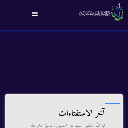
آخر الاستفتاءات
آية الله العظمى السيد علي الحسيني الخامنئي دام ظله