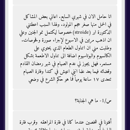
انا حامل الان في شهري السابع. اعاني بعض المشاكل
في الحمل منها صغر حجم المولود. ولهذا السبب اعطتني
الدكتورة ابر (stroide)خصوصا ليكتمل نمو الجنين وعلي
ان اذهب مرتين في الاسبوع لإجراء صورة وفحوصات.
وطلبت مني ان اتناول الطعام الذي يحتوي على
الكالسيوم والبوتاسيوم اضافة الى تناول الاطعمة بشكل
مستمر. فهل يجوز لي عدم الصيام في شهر رمضان القادم
وقضائه فيما بعد علما انني اعيش في كندا وفترة الصيام
تتعدى ١٧ ساعة يومياً فما هو حكم الشرع في وضعي
س/
1- ما هي الجنابة؟
أفتونا في شخصين عندما كانا في فترة المراهقه وقرب فترة