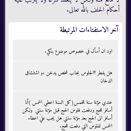
لا مانع منه ولكن لا ينعقد شرعاً ولا يترتب عليه
أحكام الحلف بالله تعالى.
آخر الاستفتاءات المرتبطة
اود ان أسأل في خصوص موضوع بنكي.
هل يفطر ؟الجلوس بجانب شخص يدخن ،و اشتنشاق
الدخان
عندي مؤنة سنة للخمس(كل السنة اعطي الخمس )أنا
أسافر للحج ودفعت فلوس الحج قبل مؤنة سنتي ولكن
أسافر الى الحج بعد مؤنة سنتي هل يجب عليَ اعطاء
الخمس لفلوس التي دفعت للحج.