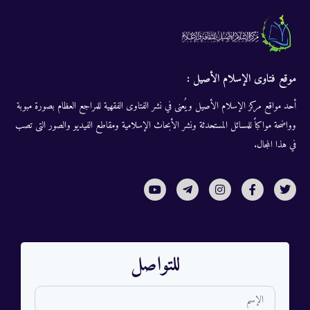
موقع فتاوى الإسلام الأصيل :
أحد مواقع مركز الإسلام الأصيل ويُعنى في نشر الفتاوى الفقهية للمراجع العظام بصورة مبوبة
وواضحة مواكباً للمسائل المستحدثة ونشر الأبحاث الإسلامية ومقاطع الفيديو والصور التى تصب
في هذا المجال.
للتواصل