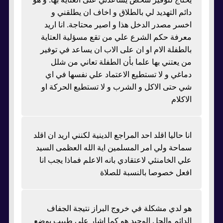
دائم التهديد لي بالطلاق و اخاف ان يطلقني و
اخسر مصدر الدخل هذا و اصير محتاجة. انا اريد
معرفة حكم الشرع علي من تقع مسؤلية العتاية
بالطفلة الام او ان على الاب ان يساعد في توفير
من يعتني بها علما بأن الطفلة تعاني من شلل
دماغي و لا تستطيع الاعتماد علي نفسها في اي
شي حتى الاكل و الشرب و لا تستطيع الحركة او
الاكلام
انا حاليا اقلد احد المراجع الدينية لكنني اريد ان اقلد
سماحة ولي امر المسلمين اية الله العظمى السيد
علي الخامنئي لاعتقادي بانه الاعلم فماذا يجب انا
افعل خصوصا بالنسبة للصلاة
هو لدي مشكلة في خروج البراز نتيجة الجفاف
الدائم والحل الوحيد هو كما اشار علي طبيب بوضع