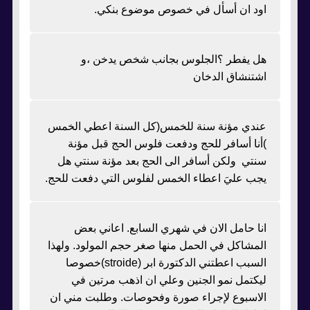
اود ان أسأل في خصوص موضوع بنكي.
هل يفطر ؟الجلوس بجانب شخص يدخن ،و
اشتنشاق الدخان
عندي مؤنة سنة للخمس(كل السنة اعطي الخمس
)أنا أسافر للحج ودفعت فلوس الحج قبل مؤنة
سنتي ولكن أسافر الى الحج بعد مؤنة سنتي هل
يجب عليَ اعطاء الخمس لفلوس التي دفعت للحج.
انا حامل الان في شهري السابع. اعاني بعض
المشاكل في الحمل منها صغر حجم المولود. ولهذا
السبب اعطتني الدكتورة ابر (stroide)خصوصا
ليكتمل نمو الجنين وعلي ان اذهب مرتين في
الاسبوع لإجراء صورة وفحوصات. وطلبت مني ان