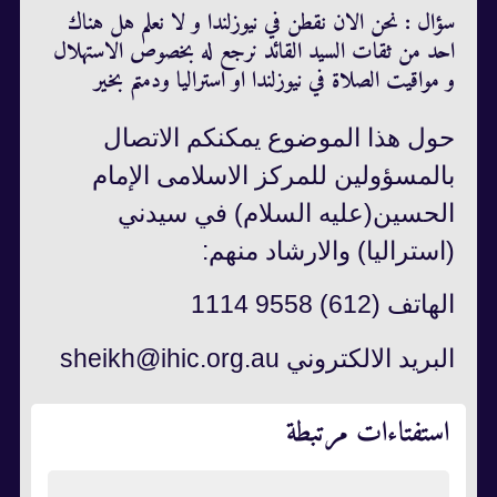
سؤال : نحن الان نقطن في نيوزلندا و لا نعلم هل هناك
احد من ثقات السيد القائد نرجع له بخصوص الاستهلال
و مواقيت الصلاة في نيوزلندا او استراليا ودمتم بخير
حول هذا الموضوع یمکنکم الاتصال
بالمسؤولين للمركز الاسلامى الإمام
الحسين(عليه السلام) في سيدني
(استراليا) والارشاد منهم:
الهاتف (612) 9558 1114
البرید الالکتروني sheikh@ihic.org.au
استفتاءات مرتبطة