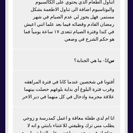
اتناول الطعام الذي يحتوي على الكالسيوم
والبوتاسيوم اضافة الى تناول الاطعمة بشكل
مستمر. فهل يجوز لي عدم الصيام في شهر
رمضان القادم وقضائه فيما بعد علما انني اعيش
في كندا وفترة الصيام تتعدى ١٧ ساعة يومياً فما
هو حكم الشرع في وضعي
س/
1- ما هي الجنابة؟
أفتونا في شخصين عندما كانا في فترة المراهقه
وقرب فترة البلوغ أي بداية بلوغهم حصلت بينهما
علاقة محرمة وادخال في كل منهما في دبر الاخر
انا ام لدي طفلة معاقة و اعمل كمدرسة و زوجي
يطلب مني ترك وظيفتي للاعتناء بابنتي و انه لا
يحتاج لتوفير سخص يساعدني على العناية بها. و هو