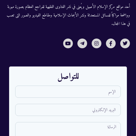
أحد مواقع مركز الإسلام الأصيل ويُعنى في نشر الفتاوى الفقهية للمراجع العظام بصورة مبوبة
وواضحة مواكباً للمسائل المستحدثة ونشر الأبحاث الإسلامية ومقاطع الفيديو والصور التى تصب
في هذا المجال.
للتواصل