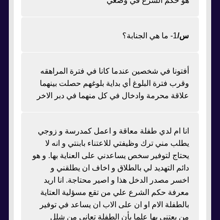
هو حكم الشرع في وضعي
س/
1- ما هي الجنابة؟
أفتونا في شخصين عندما كانا في فترة المراهقه
وقرب فترة البلوغ أي بداية بلوغهم حصلت بينهما
علاقة محرمة وادخال في كل منهما في دبر الاخر
انا ام لدي طفلة معاقة و اعمل كمدرسة و زوجي
يطلب مني ترك وظيفتي للاعتناء بابنتي و انه لا
يحتاج لتوفير سخص يساعدني على العناية بها. و هو
دائم التهديد لي بالطلاق و اخاف ان يطلقني و
اخسر مصدر الدخل هذا و اصير محتاجة. انا اريد
معرفة حكم الشرع علي من تقع مسؤلية العتاية
بالطفلة الام او ان على الاب ان يساعد في توفير
من يعتني بها علما بأن الطفلة تعاني من شلل