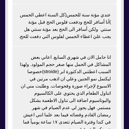
عندي مؤنة سنة للخمس(كل السنة اعطي الخمس
)أنا أسافر للحج ودفعت فلوس الحج قبل مؤنة
سنتي ولكن أسافر الى الحج بعد مؤنة سنتي هل
يجب عليَ اعطاء الخمس لفلوس التي دفعت للحج.
انا حامل الان في شهري السابع. اعاني بعض
المشاكل في الحمل منها صغر حجم المولود. ولهذا
السبب اعطتني الدكتورة ابر (stroide)خصوصا
ليكتمل نمو الجنين وعلي ان اذهب مرتين في
الاسبوع لإجراء صورة وفحوصات. وطلبت مني ان
اتناول الطعام الذي يحتوي على الكالسيوم
والبوتاسيوم اضافة الى تناول الاطعمة بشكل
مستمر. فهل يجوز لي عدم الصيام في شهر
رمضان القادم وقضائه فيما بعد علما انني اعيش
في كندا وفترة الصيام تتعدى ١٧ ساعة يومياً فما