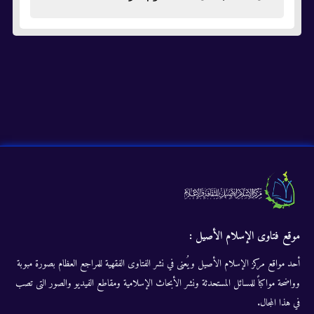
موقع فتاوى الإسلام الأصيل :
أحد مواقع مركز الإسلام الأصيل ويُعنى في نشر الفتاوى الفقهية للمراجع العظام بصورة مبوبة
وواضحة مواكباً للمسائل المستحدثة ونشر الأبحاث الإسلامية ومقاطع الفيديو والصور التى تصب
في هذا المجال.