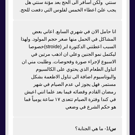
سنتي ولكن أسافر الى الحج بعد مؤنة سنتي هل
يجب عليَ اعطاء الخمس لفلوس التي دفعت للحج.
انا حامل الان في شهري السابع. اعاني بعض
المشاكل في الحمل منها صغر حجم المولود. ولهذا
السبب اعطتني الدكتورة ابر (stroide)خصوصا
ليكتمل نمو الجنين وعلي ان اذهب مرتين في
الاسبوع لإجراء صورة وفحوصات. وطلبت مني ان
اتناول الطعام الذي يحتوي على الكالسيوم
والبوتاسيوم اضافة الى تناول الاطعمة بشكل
مستمر. فهل يجوز لي عدم الصيام في شهر
رمضان القادم وقضائه فيما بعد علما انني اعيش
في كندا وفترة الصيام تتعدى ١٧ ساعة يومياً فما
هو حكم الشرع في وضعي
س/
1- ما هي الجنابة؟