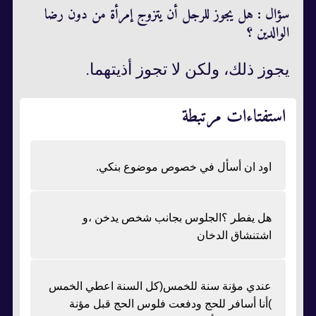
سؤال : هل يجوز للرجل أن يتزوج إمرأة من دون رضا
الوالدين ؟
يجوز ذلك، ولكن لا تجوز أذيتهما.
استفتاءات مرتبطة
اود ان أسأل في خصوص موضوع بنكي.
هل يفطر ؟الجلوس بجانب شخص يدخن ،و
اشتنشاق الدخان
عندي مؤنة سنة للخمس(كل السنة اعطي الخمس
)أنا أسافر للحج ودفعت فلوس الحج قبل مؤنة