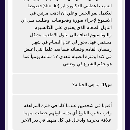
السبب اعطتني الدكتورة ابر (stroide)خصوصا
ليكتمل نمو الجنين وعلي ان اذهب مرتين في
الاسبوع لإجراء صورة وفحوصات. وطلبت مني ان
اتناول الطعام الذي يحتوي على الكالسيوم
والبوتاسيوم اضافة الى تناول الاطعمة بشكل
مستمر. فهل يجوز لي عدم الصيام في شهر
رمضان القادم وقضائه فيما بعد علما انني اعيش
في كندا وفترة الصيام تتعدى ١٧ ساعة يومياً فما
هو حكم الشرع في وضعي
س/
1- ما هي الجنابة؟
أفتونا في شخصين عندما كانا في فترة المراهقه
وقرب فترة البلوغ أي بداية بلوغهم حصلت بينهما
علاقة محرمة وادخال في كل منهما في دبر الاخر