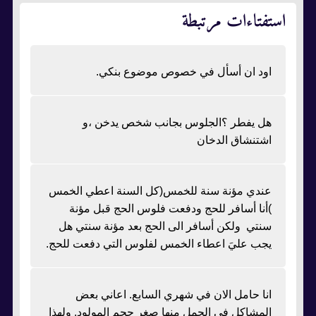
استفتاءات مرتبطة
اود ان أسأل في خصوص موضوع بنكي.
هل يفطر ؟الجلوس بجانب شخص يدخن ،و
اشتنشاق الدخان
عندي مؤنة سنة للخمس(كل السنة اعطي الخمس
)أنا أسافر للحج ودفعت فلوس الحج قبل مؤنة
سنتي ولكن أسافر الى الحج بعد مؤنة سنتي هل
يجب عليَ اعطاء الخمس لفلوس التي دفعت للحج.
انا حامل الان في شهري السابع. اعاني بعض
المشاكل في الحمل منها صغر حجم المولود. ولهذا