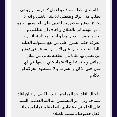
انا ام لدي طفلة معاقة و اعمل كمدرسة و زوجي
يطلب مني ترك وظيفتي للاعتناء بابنتي و انه لا
يحتاج لتوفير سخص يساعدني على العناية بها. و هو
دائم التهديد لي بالطلاق و اخاف ان يطلقني و
اخسر مصدر الدخل هذا و اصير محتاجة. انا اريد
معرفة حكم الشرع علي من تقع مسؤلية العتاية
بالطفلة الام او ان على الاب ان يساعد في توفير
من يعتني بها علما بأن الطفلة تعاني من شلل
دماغي و لا تستطيع الاعتماد علي نفسها في اي
شي حتى الاكل و الشرب و لا تستطيع الحركة او
الاكلام
انا حاليا اقلد احد المراجع الدينية لكنني اريد ان اقلد
سماحة ولي امر المسلمين اية الله العظمى السيد
علي الخامنئي لاعتقادي بانه الاعلم فماذا يجب انا
افعل خصوصا بالنسبة للصلاة