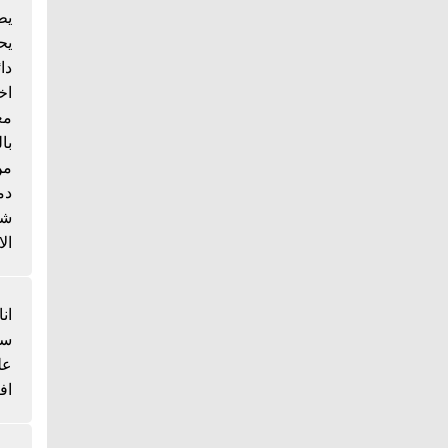
يط
يح
دا
اخ
مع
با
من
دم
شي
الا
انا
سم
عل
اف