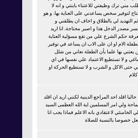
لب مني ترك وظيفتي للاعتناء بابنتي و انه لا
تاج لتوفير سخص يساعدني على العناية بها. و هو
ئم التهديد لي بالطلاق و اخاف ان يطلقني و
سر مصدر الدخل هذا و اصير محتاجة. انا اريد
رفة حكم الشرع علي من تقع مسؤلية العتاية
لطفلة الام او ان على الاب ان يساعد في توفير
 يعتني بها علما بأن الطفلة تعاني من شلل
اغي و لا تستطيع الاعتماد علي نفسها في اي
 حتى الاكل و الشرب و لا تستطيع الحركة او
كلام
 حاليا اقلد احد المراجع الدينية لكنني اريد ان اقلد
احة ولي امر المسلمين اية الله العظمى السيد
ي الخامنئي لاعتقادي بانه الاعلم فماذا يجب انا
عل خصوصا بالنسبة للصلاة