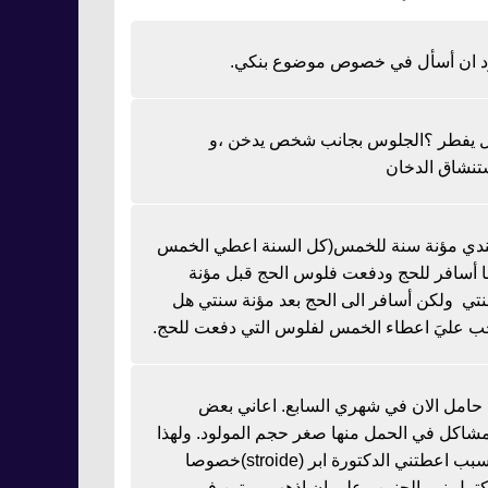
د ان أسأل في خصوص موضوع بنكي.
 يفطر ؟الجلوس بجانب شخص يدخن ،و
تنشاق الدخان
دي مؤنة سنة للخمس(كل السنة اعطي الخمس
نا أسافر للحج ودفعت فلوس الحج قبل مؤنة
تي ولكن أسافر الى الحج بعد مؤنة سنتي هل
ب عليَ اعطاء الخمس لفلوس التي دفعت للحج.
ا حامل الان في شهري السابع. اعاني بعض
مشاكل في الحمل منها صغر حجم المولود. ولهذا
السبب اعطتني الدكتورة ابر (stroide)خصوصا
كتمل نمو الجنين وعلي ان اذهب مرتين في