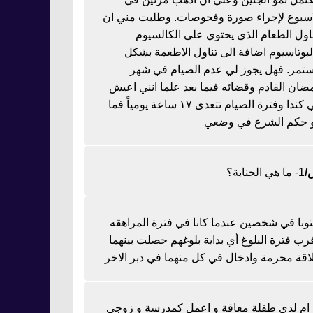
اسبوع لإجراء صورة وفحوصات. وطلبت مني ان
ناول الطعام الذي يحتوي على الكالسيوم
لبوتاسيوم اضافة الى تناول الاطعمة بشكل
تمر. فهل يجوز لي عدم الصيام في شهر
ضان القادم وقضائه فيما بعد علما انني اعيش
في كندا وفترة الصيام تتعدى ١٧ ساعة يومياً فما
 حكم الشرع في وضعي
1- ما هي الجنابة؟
تونا في شخصين عندما كانا في فترة المراهقه
رب فترة البلوغ أي بداية بلوغهم حصلت بينهما
اقة محرمة وادخال في كل منهما في دبر الاخر
ا ام لدي طفلة معاقة و اعمل كمدرسة و زوجي