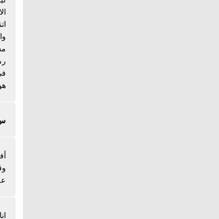
ال
ات
وا
مس
رم
هو
س/
أف
وق
عل
ان