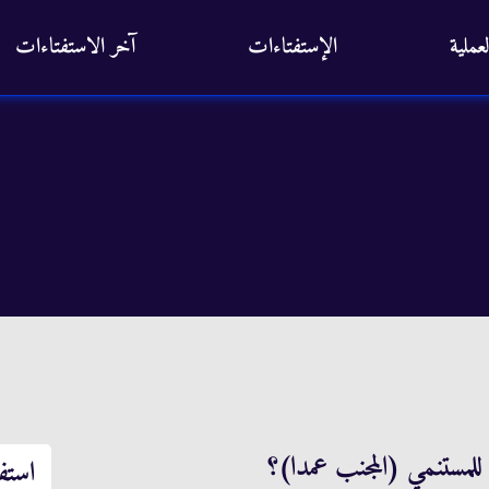
عملية
الإستفتاءات
آخر الاستفتاءات
لمستنمي (المجنب عمدا)؟
استف