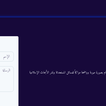
م بصورة مبوبة وواضحة مواكباً للمسائل المستحدثة ونشر الأبحاث الإسلامية