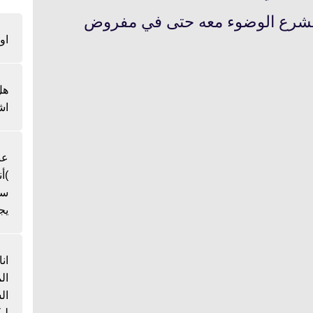
ا يشرع الوضوء معه حتى في مفروض
او
هل
اش
عن
)أ
سن
يج
ان
ال
لي