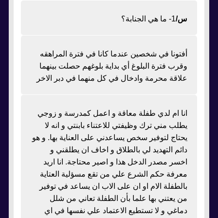
س/
1- ما هي الجنابة؟
أفتونا في شخصين عندما كانا في فترة المراهقه
وقرب فترة البلوغ أي بداية بلوغهم حصلت بينهما
علاقة محرمة وادخال في كل منهما في دبر الاخر
انا ام لدي طفلة معاقة و اعمل كمدرسة و زوجي
يطلب مني ترك وظيفتي للاعتناء بابنتي و انه لا
يحتاج لتوفير سخص يساعدني على العناية بها. و هو
دائم التهديد لي بالطلاق و اخاف ان يطلقني و
اخسر مصدر الدخل هذا و اصير محتاجة. انا اريد
معرفة حكم الشرع علي من تقع مسؤلية العتاية
بالطفلة الام او ان على الاب ان يساعد في توفير
من يعتني بها علما بأن الطفلة تعاني من شلل
دماغي و لا تستطيع الاعتماد علي نفسها في اي