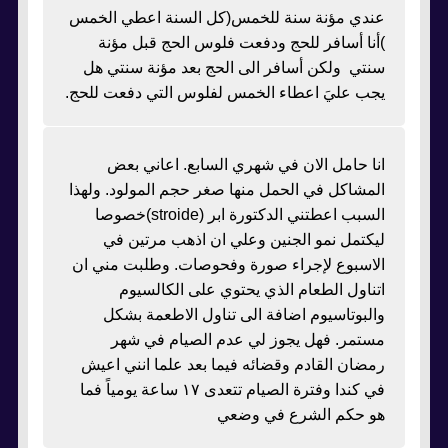
عندي مؤنة سنة للخمس(كل السنة اعطي الخمس
)أنا أسافر للحج ودفعت فلوس الحج قبل مؤنة
سنتي ولكن أسافر الى الحج بعد مؤنة سنتي هل
يجب عليَ اعطاء الخمس لفلوس التي دفعت للحج.
انا حامل الان في شهري السابع. اعاني بعض
المشاكل في الحمل منها صغر حجم المولود. ولهذا
السبب اعطتني الدكتورة ابر (stroide)خصوصا
ليكتمل نمو الجنين وعلي ان اذهب مرتين في
الاسبوع لإجراء صورة وفحوصات. وطلبت مني ان
اتناول الطعام الذي يحتوي على الكالسيوم
والبوتاسيوم اضافة الى تناول الاطعمة بشكل
مستمر. فهل يجوز لي عدم الصيام في شهر
رمضان القادم وقضائه فيما بعد علما انني اعيش
في كندا وفترة الصيام تتعدى ١٧ ساعة يومياً فما
هو حكم الشرع في وضعي