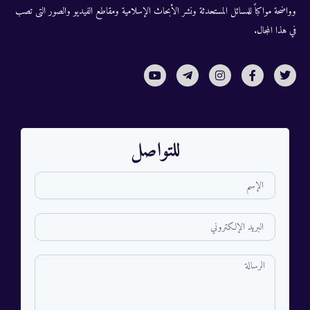
وواضحة مواكباً للمسائل المستحدثة ونشر الأبحاث الإسلامية ومقاطع الفيديو والصور التى تصب
في هذا المجال.
للتواصل