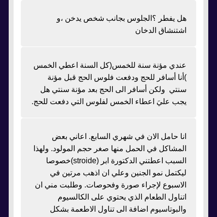
هل يفطر ؟الجلوس بجانب شخص يدخن ،و
اشتنشاق الدخان
عندي مؤنة سنة للخمس(كل السنة اعطي الخمس
)أنا أسافر للحج ودفعت فلوس الحج قبل مؤنة
سنتي ولكن أسافر الى الحج بعد مؤنة سنتي هل
يجب عليَ اعطاء الخمس لفلوس التي دفعت للحج.
انا حامل الان في شهري السابع. اعاني بعض
المشاكل في الحمل منها صغر حجم المولود. ولهذا
السبب اعطتني الدكتورة ابر (stroide)خصوصا
ليكتمل نمو الجنين وعلي ان اذهب مرتين في
الاسبوع لإجراء صورة وفحوصات. وطلبت مني ان
اتناول الطعام الذي يحتوي على الكالسيوم
والبوتاسيوم اضافة الى تناول الاطعمة بشكل