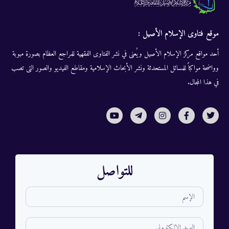
موقع فتاوى الإسلام الأصيل :
أحد مواقع مركز الإسلام الأصيل ويُعنى في نشر الفتاوى الفقهية للمراجع العظام بصورة مبوبة
وواضحة مواكباً للمسائل المستحدثة ونشر الأبحاث الإسلامية ومقاطع الفيديو والصور التى تصب
في هذا المجال.
للتواصل