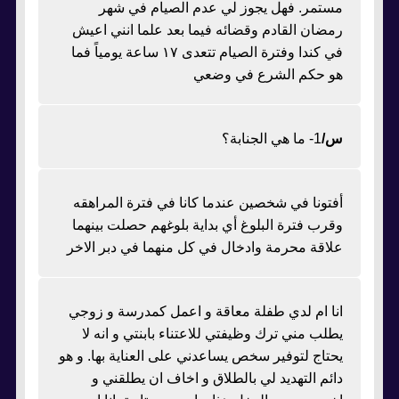
مستمر. فهل يجوز لي عدم الصيام في شهر
رمضان القادم وقضائه فيما بعد علما انني اعيش
في كندا وفترة الصيام تتعدى ١٧ ساعة يومياً فما
هو حكم الشرع في وضعي
س/
1- ما هي الجنابة؟
أفتونا في شخصين عندما كانا في فترة المراهقه
وقرب فترة البلوغ أي بداية بلوغهم حصلت بينهما
علاقة محرمة وادخال في كل منهما في دبر الاخر
انا ام لدي طفلة معاقة و اعمل كمدرسة و زوجي
يطلب مني ترك وظيفتي للاعتناء بابنتي و انه لا
يحتاج لتوفير سخص يساعدني على العناية بها. و هو
دائم التهديد لي بالطلاق و اخاف ان يطلقني و