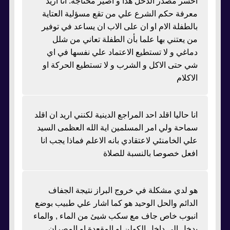
اخسر مصدر الدخل هذا و اصير محتاجة. انا اريد
معرفة حكم الشرع علي من تقع مسؤلية العتاية
بالطفلة الام او ان على الاب ان يساعد في توفير
من يعتني بها علما بأن الطفلة تعاني من شلل
دماغي و لا تستطيع الاعتماد علي نفسها في اي
شي حتى الاكل و الشرب و لا تستطيع الحركة او
الاكلام
انا حاليا اقلد احد المراجع الدينية لكنني اريد ان اقلد
سماحة ولي امر المسلمين اية الله العظمى السيد
علي الخامنئي لاعتقادي بانه الاعلم فماذا يجب انا
افعل خصوصا بالنسبة للصلاة
هو لدي مشكلة في خروج البراز نتيجة الجفاف
الدائم والحل الوحيد هو كما اشار علي طبيب بوضع
انبوب خاص جاف مع سكب شيئ من الماء , والماء
يدخل الى داخل الكولن او المقعدة او المصران