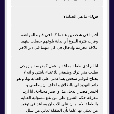
س/
1- ما هي الجنابة؟
أفتونا في شخصين عندما كانا في فترة المراهقه
وقرب فترة البلوغ أي بداية بلوغهم حصلت بينهما
علاقة محرمة وادخال في كل منهما في دبر الاخر
انا ام لدي طفلة معاقة و اعمل كمدرسة و زوجي
يطلب مني ترك وظيفتي للاعتناء بابنتي و انه لا
يحتاج لتوفير سخص يساعدني على العناية بها. و هو
دائم التهديد لي بالطلاق و اخاف ان يطلقني و
اخسر مصدر الدخل هذا و اصير محتاجة. انا اريد
معرفة حكم الشرع علي من تقع مسؤلية العتاية
بالطفلة الام او ان على الاب ان يساعد في توفير
من يعتني بها علما بأن الطفلة تعاني من شلل