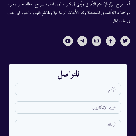
أحد مواقع مركز الإسلام الأصيل ويُعنى في نشر الفتاوى الفقهية للمراجع العظام بصورة مبوبة
وواضحة مواكباً للمسائل المستحدثة ونشر الأبحاث الإسلامية ومقاطع الفيديو والصور التى تصب
في هذا المجال.
للتواصل