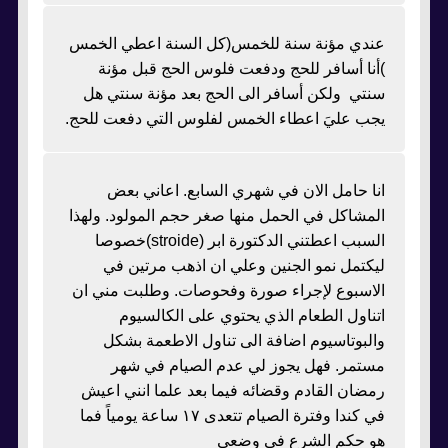
عندي مؤنة سنة للخمس(كل السنة اعطي الخمس
)أنا أسافر للحج ودفعت فلوس الحج قبل مؤنة
سنتي ولكن أسافر الى الحج بعد مؤنة سنتي هل
يجب عليَ اعطاء الخمس لفلوس التي دفعت للحج.
انا حامل الان في شهري السابع. اعاني بعض
المشاكل في الحمل منها صغر حجم المولود. ولهذا
السبب اعطتني الدكتورة ابر (stroide)خصوصا
ليكتمل نمو الجنين وعلي ان اذهب مرتين في
الاسبوع لإجراء صورة وفحوصات. وطلبت مني ان
اتناول الطعام الذي يحتوي على الكالسيوم
والبوتاسيوم اضافة الى تناول الاطعمة بشكل
مستمر. فهل يجوز لي عدم الصيام في شهر
رمضان القادم وقضائه فيما بعد علما انني اعيش
في كندا وفترة الصيام تتعدى ١٧ ساعة يومياً فما
هو حكم الشرع في وضعي