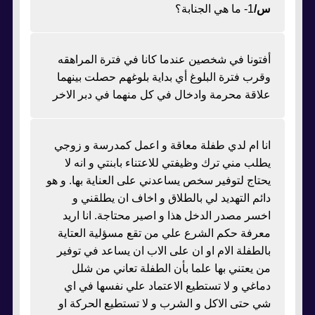
س/
1- ما هي الجنابة؟
أفتونا في شخصين عندما كانا في فترة المراهقه
وقرب فترة البلوغ أي بداية بلوغهم حصلت بينهما
علاقة محرمة وادخال في كل منهما في دبر الاخر
انا ام لدي طفلة معاقة و اعمل كمدرسة و زوجي
يطلب مني ترك وظيفتي للاعتناء بابنتي و انه لا
يحتاج لتوفير سخص يساعدني على العناية بها. و هو
دائم التهديد لي بالطلاق و اخاف ان يطلقني و
اخسر مصدر الدخل هذا و اصير محتاجة. انا اريد
معرفة حكم الشرع علي من تقع مسؤلية العتاية
بالطفلة الام او ان على الاب ان يساعد في توفير
من يعتني بها علما بأن الطفلة تعاني من شلل
دماغي و لا تستطيع الاعتماد علي نفسها في اي
شي حتى الاكل و الشرب و لا تستطيع الحركة او