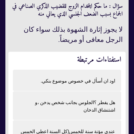
سؤال : ما حكم ايتخدام الزوج للقضيب الذكري الصناعي في
الجماع بسبب الضعف الجنسي الذي يعاني منه
لا يجوز إثارة الشهوة بذلك سواء‌ كان
الرجل معافى أو مريضاً.
استفتاءات مرتبطة
اود ان أسأل في خصوص موضوع بنكي.
هل يفطر ؟الجلوس بجانب شخص يدخن ،و
اشتنشاق الدخان
عندي مؤنة سنة للخمس(كل السنة اعطي الخمس