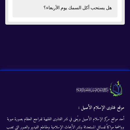
هل يستحب أكل السمك يوم الأربعاء؟
موقع فتاوى الإسلام الأصيل :
أحد مواقع مركز الإسلام الأصيل ويُعنى في نشر الفتاوى الفقهية للمراجع العظام بصورة مبوبة
وواضحة مواكباً للمسائل المستحدثة ونشر الأبحاث الإسلامية ومقاطع الفيديو والصور التى تصب