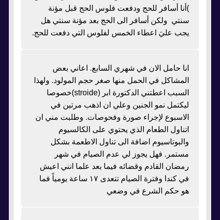
)أنا أسافر للحج ودفعت فلوس الحج قبل مؤنة
سنتي ولكن أسافر الى الحج بعد مؤنة سنتي هل
يجب عليَ اعطاء الخمس لفلوس التي دفعت للحج.
انا حامل الان في شهري السابع. اعاني بعض
المشاكل في الحمل منها صغر حجم المولود. ولهذا
السبب اعطتني الدكتورة ابر (stroide)خصوصا
ليكتمل نمو الجنين وعلي ان اذهب مرتين في
الاسبوع لإجراء صورة وفحوصات. وطلبت مني ان
اتناول الطعام الذي يحتوي على الكالسيوم
والبوتاسيوم اضافة الى تناول الاطعمة بشكل
مستمر. فهل يجوز لي عدم الصيام في شهر
رمضان القادم وقضائه فيما بعد علما انني اعيش
في كندا وفترة الصيام تتعدى ١٧ ساعة يومياً فما
هو حكم الشرع في وضعي