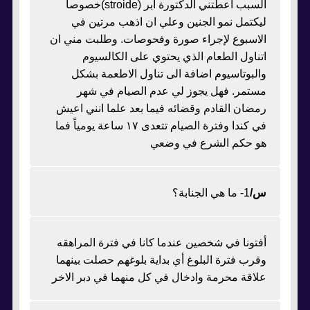
السبب اعطتني الدكتورة ابر (stroide)خصوصا
ليكتمل نمو الجنين وعلي ان اذهب مرتين في
الاسبوع لإجراء صورة وفحوصات. وطلبت مني ان
اتناول الطعام الذي يحتوي على الكالسيوم
والبوتاسيوم اضافة الى تناول الاطعمة بشكل
مستمر. فهل يجوز لي عدم الصيام في شهر
رمضان القادم وقضائه فيما بعد علما انني اعيش
في كندا وفترة الصيام تتعدى ١٧ ساعة يومياً فما
هو حكم الشرع في وضعي
س/
1- ما هي الجنابة؟
أفتونا في شخصين عندما كانا في فترة المراهقه
وقرب فترة البلوغ أي بداية بلوغهم حصلت بينهما
علاقة محرمة وادخال في كل منهما في دبر الاخر