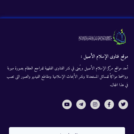
موقع فتاوى الإسلام الأصيل :
أحد مواقع مركز الإسلام الأصيل ويُعنى في نشر الفتاوى الفقهية للمراجع العظام بصورة مبوبة
وواضحة مواكباً للمسائل المستحدثة ونشر الأبحاث الإسلامية ومقاطع الفيديو والصور التى تصب
في هذا المجال.