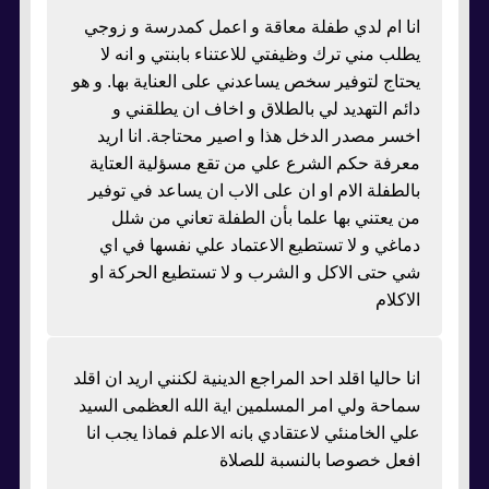
انا ام لدي طفلة معاقة و اعمل كمدرسة و زوجي
يطلب مني ترك وظيفتي للاعتناء بابنتي و انه لا
يحتاج لتوفير سخص يساعدني على العناية بها. و هو
دائم التهديد لي بالطلاق و اخاف ان يطلقني و
اخسر مصدر الدخل هذا و اصير محتاجة. انا اريد
معرفة حكم الشرع علي من تقع مسؤلية العتاية
بالطفلة الام او ان على الاب ان يساعد في توفير
من يعتني بها علما بأن الطفلة تعاني من شلل
دماغي و لا تستطيع الاعتماد علي نفسها في اي
شي حتى الاكل و الشرب و لا تستطيع الحركة او
الاكلام
انا حاليا اقلد احد المراجع الدينية لكنني اريد ان اقلد
سماحة ولي امر المسلمين اية الله العظمى السيد
علي الخامنئي لاعتقادي بانه الاعلم فماذا يجب انا
افعل خصوصا بالنسبة للصلاة