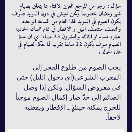
سؤال : نرجو من المرجع العزيز الافتاء بما يتعلق بصيام
شهر رمضان خصوصا ونحن نعيش في دوله السويد فسوف
يكون الصوم في السويد لهذا العام من الساعه الواحده
والنصف منتصف الليل و الافطار في تمام الساعه الحاديه
عشره مساء او الثالثه والعشرون 23 مساءا اي ان مدة
الصيام سوف يكون 22 ساعة تقريبا فما حكم الصيام في
هذه الحاله .
يجب الصوم من طلوع الفجر إلى
المغرب الشرعي(أي دخول الليل) حتى
في مفروض السؤال. ولكن إذا وصل
الصائم إلى حدّ صار إكمال الصوم موجباً
للحرج يمكنه حينئذٍ ـ الإفطار ويقضيه
لاحقاً.