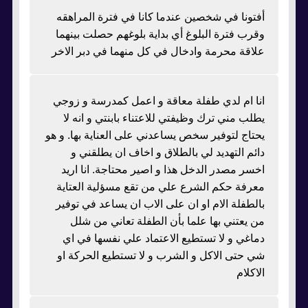
أفتونا في شخصين عندما كانا في فترة المراهقه
وقرب فترة البلوغ أي بداية بلوغهم حصلت بينهما
علاقة محرمة وادخال في كل منهما في دبر الاخر
انا ام لدي طفلة معاقة و اعمل كمدرسة و زوجي
يطلب مني ترك وظيفتي للاعتناء بابنتي و انه لا
يحتاج لتوفير سخص يساعدني على العناية بها. و هو
دائم التهديد لي بالطلاق و اخاف ان يطلقني و
اخسر مصدر الدخل هذا و اصير محتاجة. انا اريد
معرفة حكم الشرع علي من تقع مسؤلية العتاية
بالطفلة الام او ان على الاب ان يساعد في توفير
من يعتني بها علما بأن الطفلة تعاني من شلل
دماغي و لا تستطيع الاعتماد علي نفسها في اي
شي حتى الاكل و الشرب و لا تستطيع الحركة او
الاكلام