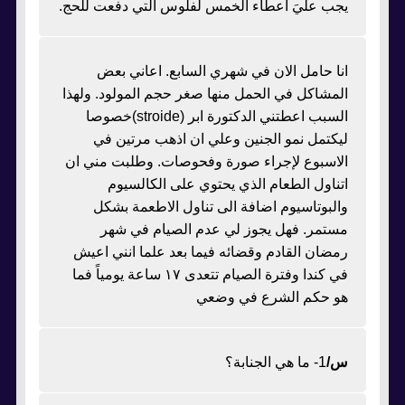
يجب عليَ اعطاء الخمس لفلوس التي دفعت للحج.
انا حامل الان في شهري السابع. اعاني بعض
المشاكل في الحمل منها صغر حجم المولود. ولهذا
السبب اعطتني الدكتورة ابر (stroide)خصوصا
ليكتمل نمو الجنين وعلي ان اذهب مرتين في
الاسبوع لإجراء صورة وفحوصات. وطلبت مني ان
اتناول الطعام الذي يحتوي على الكالسيوم
والبوتاسيوم اضافة الى تناول الاطعمة بشكل
مستمر. فهل يجوز لي عدم الصيام في شهر
رمضان القادم وقضائه فيما بعد علما انني اعيش
في كندا وفترة الصيام تتعدى ١٧ ساعة يومياً فما
هو حكم الشرع في وضعي
س/
1- ما هي الجنابة؟