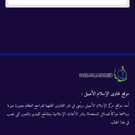
موقع فتاوى الإسلام الأصيل :
أحد مواقع مركز الإسلام الأصيل ويُعنى في نشر الفتاوى الفقهية للمراجع العظام بصورة مبوبة
وواضحة مواكباً للمسائل المستحدثة ونشر الأبحاث الإسلامية ومقاطع الفيديو والصور التى تصب
في هذا المجال.