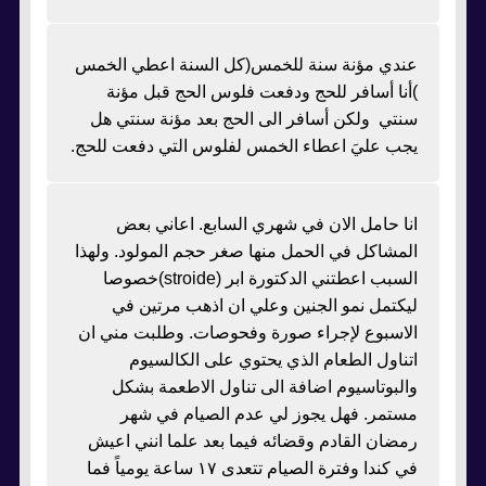
عندي مؤنة سنة للخمس(كل السنة اعطي الخمس
)أنا أسافر للحج ودفعت فلوس الحج قبل مؤنة
سنتي ولكن أسافر الى الحج بعد مؤنة سنتي هل
يجب عليَ اعطاء الخمس لفلوس التي دفعت للحج.
انا حامل الان في شهري السابع. اعاني بعض
المشاكل في الحمل منها صغر حجم المولود. ولهذا
السبب اعطتني الدكتورة ابر (stroide)خصوصا
ليكتمل نمو الجنين وعلي ان اذهب مرتين في
الاسبوع لإجراء صورة وفحوصات. وطلبت مني ان
اتناول الطعام الذي يحتوي على الكالسيوم
والبوتاسيوم اضافة الى تناول الاطعمة بشكل
مستمر. فهل يجوز لي عدم الصيام في شهر
رمضان القادم وقضائه فيما بعد علما انني اعيش
في كندا وفترة الصيام تتعدى ١٧ ساعة يومياً فما