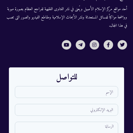
أحد مواقع مركز الإسلام الأصيل ويُعنى في نشر الفتاوى الفقهية للمراجع العظام بصورة مبوبة
وواضحة مواكباً للمسائل المستحدثة ونشر الأبحاث الإسلامية ومقاطع الفيديو والصور التى تصب
في هذا المجال.
للتواصل