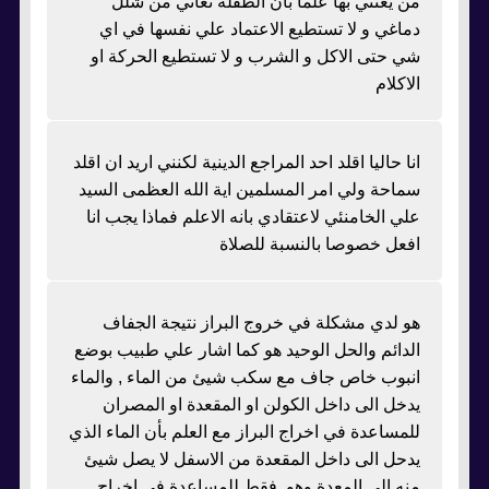
من يعتني بها علما بأن الطفلة تعاني من شلل
دماغي و لا تستطيع الاعتماد علي نفسها في اي
شي حتى الاكل و الشرب و لا تستطيع الحركة او
الاكلام
انا حاليا اقلد احد المراجع الدينية لكنني اريد ان اقلد
سماحة ولي امر المسلمين اية الله العظمى السيد
علي الخامنئي لاعتقادي بانه الاعلم فماذا يجب انا
افعل خصوصا بالنسبة للصلاة
هو لدي مشكلة في خروج البراز نتيجة الجفاف
الدائم والحل الوحيد هو كما اشار علي طبيب بوضع
انبوب خاص جاف مع سكب شيئ من الماء , والماء
يدخل الى داخل الكولن او المقعدة او المصران
للمساعدة في اخراج البراز مع العلم بأن الماء الذي
يدحل الى داخل المقعدة من الاسفل لا يصل شيئ
منه الى المعدة وهو فقط للمساعدة في اخراج