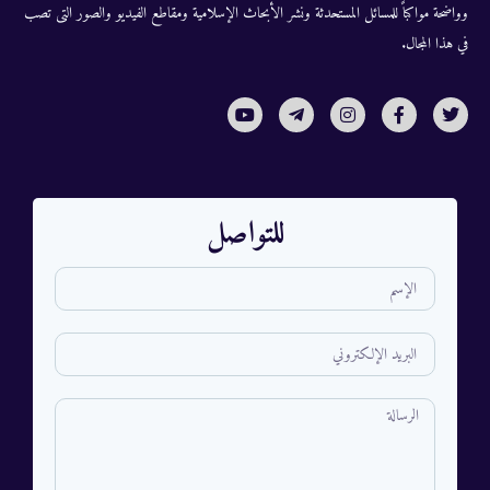
وواضحة مواكباً للمسائل المستحدثة ونشر الأبحاث الإسلامية ومقاطع الفيديو والصور التى تصب
في هذا المجال.
للتواصل