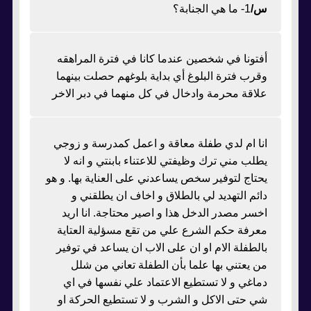
س/
1- ما هي الجنابة؟
أفتونا في شخصين عندما كانا في فترة المراهقه
وقرب فترة البلوغ أي بداية بلوغهم حصلت بينهما
علاقة محرمة وادخال في كل منهما في دبر الاخر
انا ام لدي طفلة معاقة و اعمل كمدرسة و زوجي
يطلب مني ترك وظيفتي للاعتناء بابنتي و انه لا
يحتاج لتوفير سخص يساعدني على العناية بها. و هو
دائم التهديد لي بالطلاق و اخاف ان يطلقني و
اخسر مصدر الدخل هذا و اصير محتاجة. انا اريد
معرفة حكم الشرع علي من تقع مسؤلية العتاية
بالطفلة الام او ان على الاب ان يساعد في توفير
من يعتني بها علما بأن الطفلة تعاني من شلل
دماغي و لا تستطيع الاعتماد علي نفسها في اي
شي حتى الاكل و الشرب و لا تستطيع الحركة او