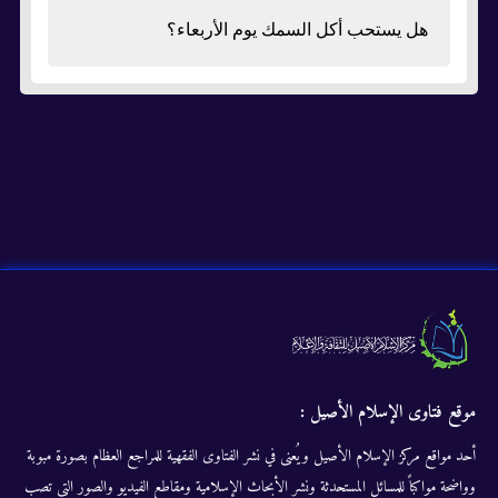
هل يستحب أكل السمك يوم الأربعاء؟
موقع فتاوى الإسلام الأصيل :
أحد مواقع مركز الإسلام الأصيل ويُعنى في نشر الفتاوى الفقهية للمراجع العظام بصورة مبوبة
وواضحة مواكباً للمسائل المستحدثة ونشر الأبحاث الإسلامية ومقاطع الفيديو والصور التى تصب