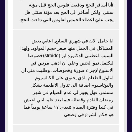
)أنا أسافر للحج ودفعت فلوس الحج قبل مؤنة
سنتي ولكن أسافر الى الحج بعد مؤنة سنتي هل
يجب عليَ اعطاء الخمس لفلوس التي دفعت للحج.
انا حامل الان في شهري السابع. اعاني بعض
المشاكل في الحمل منها صغر حجم المولود. ولهذا
السبب اعطتني الدكتورة ابر (stroide)خصوصا
ليكتمل نمو الجنين وعلي ان اذهب مرتين في
الاسبوع لإجراء صورة وفحوصات. وطلبت مني ان
اتناول الطعام الذي يحتوي على الكالسيوم
والبوتاسيوم اضافة الى تناول الاطعمة بشكل
مستمر. فهل يجوز لي عدم الصيام في شهر
رمضان القادم وقضائه فيما بعد علما انني اعيش
في كندا وفترة الصيام تتعدى ١٧ ساعة يومياً فما
هو حكم الشرع في وضعي