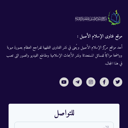
موقع فتاوى الإسلام الأصيل :
أحد مواقع مركز الإسلام الأصيل ويُعنى في نشر الفتاوى الفقهية للمراجع العظام بصورة مبوبة
وواضحة مواكباً للمسائل المستحدثة ونشر الأبحاث الإسلامية ومقاطع الفيديو والصور التى تصب
في هذا المجال.
للتواصل