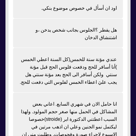
اود ان أسأل في خصوص موضوع بنكي.
هل يفطر ؟الجلوس بجانب شخص يدخن ،و
اشتنشاق الدخان
عندي مؤنة سنة للخمس(كل السنة اعطي الخمس
)أنا أسافر للحج ودفعت فلوس الحج قبل مؤنة
سنتي ولكن أسافر الى الحج بعد مؤنة سنتي هل
يجب عليَ اعطاء الخمس لفلوس التي دفعت للحج.
انا حامل الان في شهري السابع. اعاني بعض
المشاكل في الحمل منها صغر حجم المولود. ولهذا
السبب اعطتني الدكتورة ابر (stroide)خصوصا
ليكتمل نمو الجنين وعلي ان اذهب مرتين في
الاسبوع لإجراء صورة وفحوصات. وطلبت مني ان