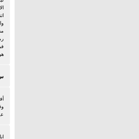
ال
ات
وا
مس
رم
هو
س/
أف
وق
عل
ان