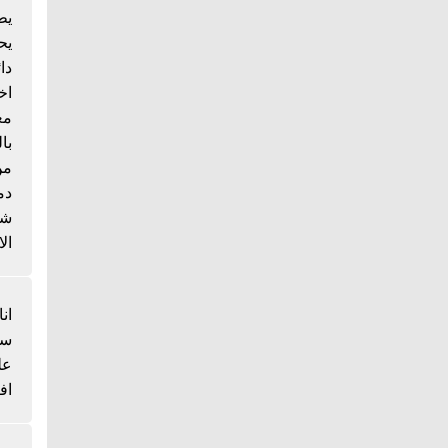
يط
يح
دا
اخ
مع
با
من
دم
شي
الا
انا
سم
عل
اف