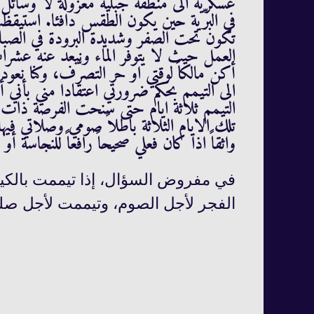
عسكرية الى منطقة جبلية معزولة لا وسائل ل
في البرّية حين يكون الطقس دافئا. استيقظت
تكون تحت الصفر وشديدة البرودة في الصبا
العمل حيث لا يتوفر الماء ونبعد عنه عشرا
أكن مالكاً لوقتي او حر التصرّف، وكنا نع
الى التيمم بحكم ضرورتي اعتقادا مني بأني
التيمم ثلاثة ايام حتى سنحت الفرصة ذات 
تلك الايام الثلاثة باطلاً صومي وصلاتي فيها؟
واثقاً اذا كان فعلي صحيحاً رافعاً للنجاسة أو
في مفروض السؤال، إذا تيممت بالكيف
الفجر لأجل الصوم، وتيممت لأجل صلو