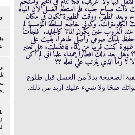
لنقل فيها ولا غرف، فكنا ننام في الخيم ونستحمّ
 ذات صباح جنُباً، فلم استطع الغسل لأن المياه
ح وبعد الظهر. ووقت الظهيرة نكون في مكان
او
ت الكيلومترات. وكوني خاضع لسلطة المؤسسة لم
ود عند الغروب خين يكون الماء كالجليد. فلجأت
 أحفظ بذلك صومي وأصلّي طاهراً. بقيت على
هل
ظهيرة كنت قريبا من الماء فاغتسلت. هل تعتبر
اش
 وهل يُعد ذلك افطاراً عمداً؛ علماً اني لم اكن
 لا ؟ وما الذي يترتب عليّ فعله ؟؟
عن
)أ
ية الصحيحة بدلاً من الغسل قبل طلوع
سن
اتك صحّا ولا شيء عليك أزيد من ذلك.
يج
ان
ال
لي