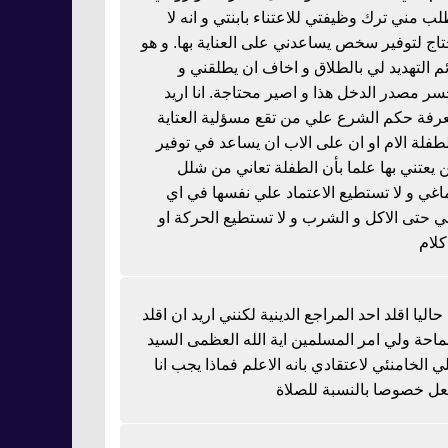
لب مني ترك وظيفتي للاعتناء بابنتي و انه لا
تاج لتوفير سخص يساعدني على العناية بها. و هو
ئم التهديد لي بالطلاق و اخاف ان يطلقني و
سر مصدر الدخل هذا و اصير محتاجة. انا اريد
رفة حكم الشرع علي من تقع مسؤلية العتاية
لطفلة الام او ان على الاب ان يساعد في توفير
 يعتني بها علما بأن الطفلة تعاني من شلل
اغي و لا تستطيع الاعتماد علي نفسها في اي
 حتى الاكل و الشرب و لا تستطيع الحركة او
كلام
 حاليا اقلد احد المراجع الدينية لكنني اريد ان اقلد
احة ولي امر المسلمين اية الله العظمى السيد
ي الخامنئي لاعتقادي بانه الاعلم فماذا يجب انا
عل خصوصا بالنسبة للصلاة