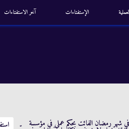
عملية
الإستفتاءات
آخر الاستفتاءات
21 عاماً. سافرتُ في شهر رمضان الفائت بحكم عملي في مؤسسة
استف