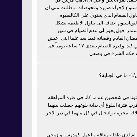
اسبوع لإجراء صورة وفحوصات. وطلبت مني ان
ناول الطعام الذي يحتوي على الكالسيوم
لبوتاسيوم اضافة الى تناول الاطعمة بشكل
تمر. فهل يجوز لي عدم الصيام في شهر
ضان القادم وقضائه فيما بعد علما انني اعيش
في كندا وفترة الصيام تتعدى ١٧ ساعة يومياً فما
 حكم الشرع في وضعي
1- ما هي الجنابة؟
تونا في شخصين عندما كانا في فترة المراهقه
رب فترة البلوغ أي بداية بلوغهم حصلت بينهما
اقة محرمة وادخال في كل منهما في دبر الاخر
ا ام لدي طفلة معاقة و اعمل كمدرسة و زوجي