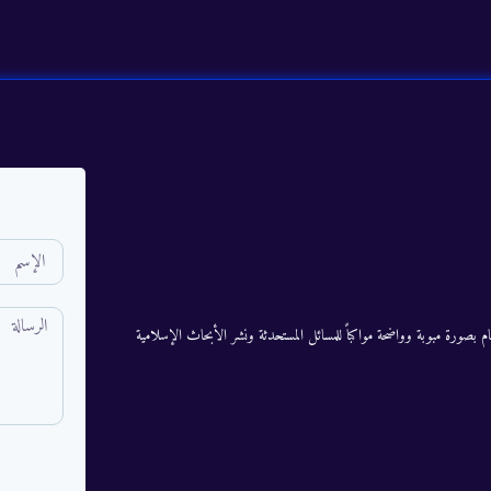
م بصورة مبوبة وواضحة مواكباً للمسائل المستحدثة ونشر الأبحاث الإسلامية