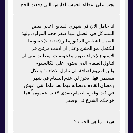
يجب عليَ اعطاء الخمس لفلوس التي دفعت للحج.
انا حامل الان في شهري السابع. اعاني بعض
المشاكل في الحمل منها صغر حجم المولود. ولهذا
السبب اعطتني الدكتورة ابر (stroide)خصوصا
ليكتمل نمو الجنين وعلي ان اذهب مرتين في
الاسبوع لإجراء صورة وفحوصات. وطلبت مني ان
اتناول الطعام الذي يحتوي على الكالسيوم
والبوتاسيوم اضافة الى تناول الاطعمة بشكل
مستمر. فهل يجوز لي عدم الصيام في شهر
رمضان القادم وقضائه فيما بعد علما انني اعيش
في كندا وفترة الصيام تتعدى ١٧ ساعة يومياً فما
هو حكم الشرع في وضعي
س/
1- ما هي الجنابة؟