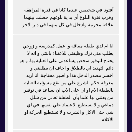
أفتونا في شخصين عندما كانا في فترة المراهقه
وقرب فترة البلوغ أي بداية بلوغهم حصلت بينهما
علاقة محرمة وادخال في كل منهما في دبر الاخر
انا ام لدي طفلة معاقة و اعمل كمدرسة و زوجي
يطلب مني ترك وظيفتي للاعتناء بابنتي و انه لا
يحتاج لتوفير سخص يساعدني على العناية بها. و هو
دائم التهديد لي بالطلاق و اخاف ان يطلقني و
اخسر مصدر الدخل هذا و اصير محتاجة. انا اريد
معرفة حكم الشرع علي من تقع مسؤلية العتاية
بالطفلة الام او ان على الاب ان يساعد في توفير
من يعتني بها علما بأن الطفلة تعاني من شلل
دماغي و لا تستطيع الاعتماد علي نفسها في اي
شي حتى الاكل و الشرب و لا تستطيع الحركة او
الاكلام