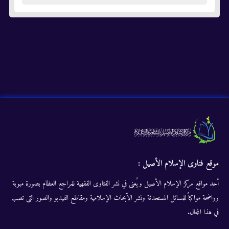
موقع فتاوى الإسلام الأصيل :
أحد مواقع مركز الإسلام الأصيل ويُعنى في نشر الفتاوى الفقهية للمراجع العظام بصورة مبوبة
وواضحة مواكباً للمسائل المستحدثة ونشر الأبحاث الإسلامية ومقاطع الفيديو والصور التى تصب
في هذا المجال.