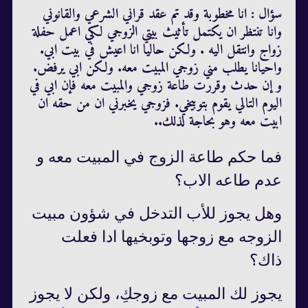
سؤال : انا مخطوبة وقد تم عقد قراني الشرعي والقانوني
وانا تنتظر ان يكتمل تأثيث بيتي الزوجي لكي اعمل حفلة
زواج وانتقل اليه . ولكن حاليا انا اعيش في بيت ابي.
واحيانا يطلب مني زوجي المبيت معه. ولكن ابي يرفض.
و إن حدث وقررت طاعة زوجي والمبيت معه فإن ابي في
اليوم التالي يقوم بتوبيخي. فزوجي يخبرني ان من حقه ان
ابيت معه وهو بحاجة لذلك..
فما حكم طاعة الزوج في المبيت معه و
عدم طاعه الاب؟
وهل يجوز للأب التدخل في شؤون مبيت
الزوجه مع زوجها وتوبخيها ادا فعلت
ذاك؟
يجوز لك المبيت مع زوجكِ، ولكن لا يجوز