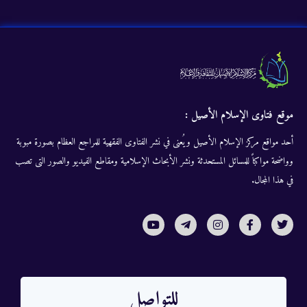
موقع فتاوى الإسلام الأصيل :
أحد مواقع مركز الإسلام الأصيل ويُعنى في نشر الفتاوى الفقهية للمراجع العظام بصورة مبوبة
وواضحة مواكباً للمسائل المستحدثة ونشر الأبحاث الإسلامية ومقاطع الفيديو والصور التى تصب
في هذا المجال.
للتواصل