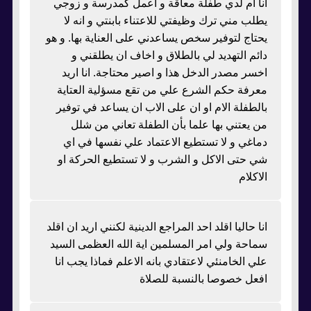
انا ام لدي طفلة معاقة و اعمل كمدرسة و زوجي
يطلب مني ترك وظيفتي للاعتناء بابنتي و انه لا
يحتاج لتوفير سخص يساعدني على العناية بها. و هو
دائم التهديد لي بالطلاق و اخاف ان يطلقني و
اخسر مصدر الدخل هذا و اصير محتاجة. انا اريد
معرفة حكم الشرع علي من تقع مسؤلية العتاية
بالطفلة الام او ان على الاب ان يساعد في توفير
من يعتني بها علما بأن الطفلة تعاني من شلل
دماغي و لا تستطيع الاعتماد علي نفسها في اي
شي حتى الاكل و الشرب و لا تستطيع الحركة او
الاكلام
انا حاليا اقلد احد المراجع الدينية لكنني اريد ان اقلد
سماحة ولي امر المسلمين اية الله العظمى السيد
علي الخامنئي لاعتقادي بانه الاعلم فماذا يجب انا
افعل خصوصا بالنسبة للصلاة