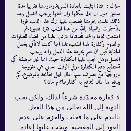
سؤال : فتاة ابتليت بالعادة السرية,ومارستها تقريبا مدة
سنتين دون ان تعلم حكمها وان فعلها يوجب الغسل ,بعد
ذالك علمت بحرمتها فصعب عليها ترك هذا الذنب فورا
,فأستمرت والعياذ بالله من هذا الذنب فترة قصيرة.ثم
امتنعت تماما والحمد لله.فماذا يترتب عليها من قضاء للصلوات
والصوم وكفارة لهذا الذنب.علما انها كانت لاتأتي بغسل
الجنابة قبل ان تعلم بحرمة هذا العمل وانه يوجب
الغسل.وهل تجب عليها الكفارة حيث انها غير موضفة كي
تستطيع دفع الكفارة .وفي الوقت الحالي هي متزوجة
وزوجها من يصرف عليها المال فهل تفاتحه بالموضوع.كي
يدفع لها المال لتدفع به كفارتها؟ام ماذا؟
لا كفارة محدّدة شرعاً لذلك، ولكن تجب
التوبة إلى الله تعالى من هذا الفعل
بالندم على ما فعلت والعزم على عدم
العود إلى المعصية. ويجب عليها إعادة