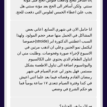
)أنا أسافر للحج ودفعت فلوس الحج قبل مؤنة
سنتي ولكن أسافر الى الحج بعد مؤنة سنتي هل
يجب عليَ اعطاء الخمس لفلوس التي دفعت للحج.
انا حامل الان في شهري السابع. اعاني بعض
المشاكل في الحمل منها صغر حجم المولود. ولهذا
السبب اعطتني الدكتورة ابر (stroide)خصوصا
ليكتمل نمو الجنين وعلي ان اذهب مرتين في
الاسبوع لإجراء صورة وفحوصات. وطلبت مني ان
اتناول الطعام الذي يحتوي على الكالسيوم
والبوتاسيوم اضافة الى تناول الاطعمة بشكل
مستمر. فهل يجوز لي عدم الصيام في شهر
رمضان القادم وقضائه فيما بعد علما انني اعيش
في كندا وفترة الصيام تتعدى ١٧ ساعة يومياً فما
هو حكم الشرع في وضعي
س/
1- ما هي الجنابة؟