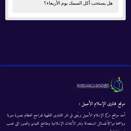
هل يستحب أكل السمك يوم الأربعاء؟
موقع فتاوى الإسلام الأصيل :
أحد مواقع مركز الإسلام الأصيل ويُعنى في نشر الفتاوى الفقهية للمراجع العظام بصورة مبوبة
وواضحة مواكباً للمسائل المستحدثة ونشر الأبحاث الإسلامية ومقاطع الفيديو والصور التى تصب